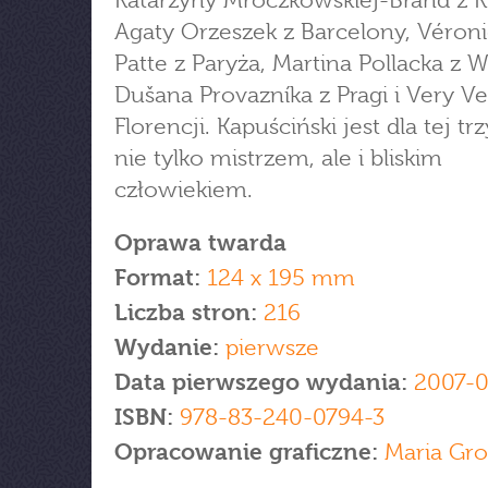
Katarzyny Mroczkowskiej-Brand z 
Agaty Orzeszek z Barcelony, Véron
Patte z Paryża, Martina Pollacka z W
Dušana Provazníka z Pragi i Very Ve
Florencji. Kapuściński jest dla tej tr
nie tylko mistrzem, ale i bliskim
człowiekiem.
Oprawa twarda
Format:
124 x 195 mm
Liczba stron:
216
Wydanie:
pierwsze
Data pierwszego wydania:
2007-
ISBN:
978-83-240-0794-3
Opracowanie graficzne:
Maria Gr