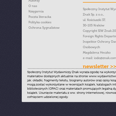
Autorzy
O nas
Społeczny Instytut W
Księgarnia
Znak Sp. z o.o.,
Poczta literacka
ul. Kościuszki 37,
Polityka cookies
30-105 Kraków
Ochrona Sygnalistow
Copyright SIW Znak 2
Foreign Rights Depart
Inspektor Ochrony Da
Osobowych
Magdalena Heczko
e-mail:
iodo@znak.com
newsletter >
Społeczny Instytut Wydawniczy Znak wyraża zgodę na wykorzy
materiałów dostępnych aktualnie na stronie www.wydawnictwoz
jak: okładki, fragmenty tekstu, biogramy autorów oraz opisy ksią
mogą zostać wykorzystane w recenzjach książek, katalogach i
bibliotecznych (OPAC) oraz materiałach promujących legalną dy
książek. Usunięcie materiału z ww. strony internetowej, równoz
cofnięciem udzielonej zgody.