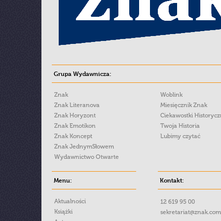
Grupa Wydawnicza:
Znak
Woblink
Znak Literanova
Miesięcznik Znak
Znak Horyzont
Ciekawostki Historyc
Znak Emotikon
Twoja Historia
Znak Koncept
Lubimy czytać
Znak JednymSłowem
Wydawnictwo Otwarte
Menu:
Kontakt:
Aktualności
12 619 95 00
Książki
sekretariat@znak.com