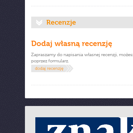
Recenzje
Dodaj własną recenzję
Zapraszamy do napisania własnej recenzji, możes
poprzez formularz.