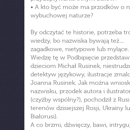
• A kto być może ma przodków o n
wybuchowej naturze?
By odczytać te historie, potrzeba t
wiedzy, bo nazwiska bywają też…
zagadkowe, nietypowe lub mylące.
Wiedzę tę w Podbipięcie przedstaw
dzieciom Michał Rusinek, niestrud
detektyw językowy, ilustracje zmal
Joanna Rusinek. Jak można wnios
nazwisku, przodek autora i ilustrato
(czyżby wspólny?), pochodził z Rusi 
terenów dzisiejszej Rosji, Ukrainy l
Białorusi).
A co brzmi, dźwięczy, bawi, intrygu