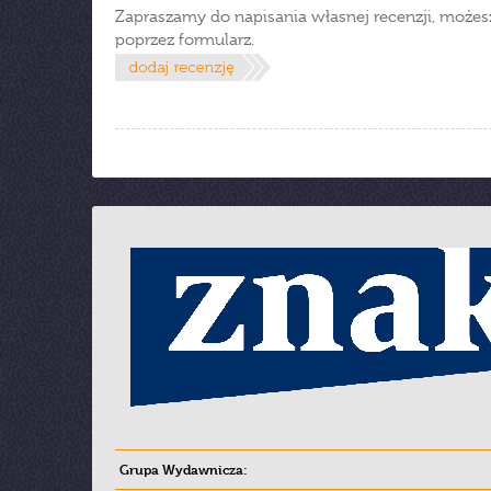
Zapraszamy do napisania własnej recenzji, możes
poprzez formularz.
Grupa Wydawnicza: