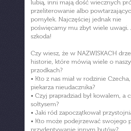
lubią, inni mają dość wiecznych pr
przeliterowanie albo powtarzającyc
pomyłek. Najczęściej jednak nie
poświęcamy mu zbyt wiele uwagi.
szkoda!
Czy wiesz, że w NAZWISKACH drz
historie, które mówią wiele o nasz
przodkach?
• Kto z nas miał w rodzinie Czecha,
piekarza nieudacznika?
• Czyj prapradziad był kowalem, a c
sołtysem?
• Jaki ród zapoczątkował przystojni
• Kto może podejrzewać swojego 
przydeptywanie innym butów?