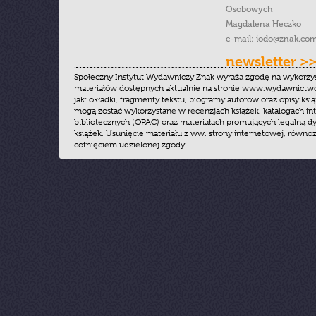
Osobowych
Magdalena Heczko
e-mail:
iodo@znak.com
newsletter >
Społeczny Instytut Wydawniczy Znak wyraża zgodę na wykorzy
materiałów dostępnych aktualnie na stronie www.wydawnictwoz
jak: okładki, fragmenty tekstu, biogramy autorów oraz opisy ksią
mogą zostać wykorzystane w recenzjach książek, katalogach i
bibliotecznych (OPAC) oraz materiałach promujących legalną dy
książek. Usunięcie materiału z ww. strony internetowej, równoz
cofnięciem udzielonej zgody.