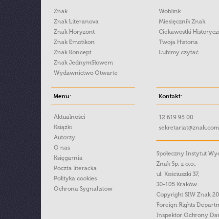
Znak
Woblink
Znak Literanova
Miesięcznik Znak
Znak Horyzont
Ciekawostki Historyc
Znak Emotikon
Twoja Historia
Znak Koncept
Lubimy czytać
Znak JednymSłowem
Wydawnictwo Otwarte
Menu:
Kontakt:
Aktualności
12 619 95 00
Książki
sekretariat@znak.com
Autorzy
O nas
Społeczny Instytut W
Księgarnia
Znak Sp. z o.o.,
Poczta literacka
ul. Kościuszki 37,
Polityka cookies
30-105 Kraków
Ochrona Sygnalistow
Copyright SIW Znak 2
Foreign Rights Depart
Inspektor Ochrony Da