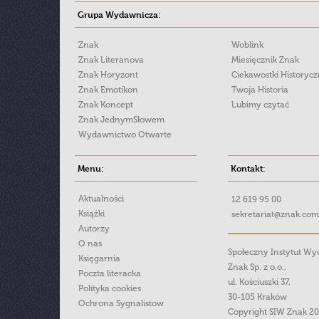
Grupa Wydawnicza:
Znak
Woblink
Znak Literanova
Miesięcznik Znak
Znak Horyzont
Ciekawostki Historyc
Znak Emotikon
Twoja Historia
Znak Koncept
Lubimy czytać
Znak JednymSłowem
Wydawnictwo Otwarte
Menu:
Kontakt:
Aktualności
12 619 95 00
Książki
sekretariat@znak.com
Autorzy
O nas
Społeczny Instytut W
Księgarnia
Znak Sp. z o.o.,
Poczta literacka
ul. Kościuszki 37,
Polityka cookies
30-105 Kraków
Ochrona Sygnalistow
Copyright SIW Znak 2