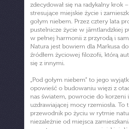
zdecydował się na radykalny krok –
stresujące miejskie życie i zamiesz
gołym niebem. Przez cztery lata pr
pustelnicze życie w jämtlandzkiej p
w pełnej harmonii z przyrodą i sa
Natura jest bowiem dla Markusa d
źródłem życiowej filozofii, którą aut
się z innymi.
„Pod gołym niebem” to jego wyjąt
opowieść o budowaniu więzi z ota
nas światem, powrocie do korzeni i
uzdrawiającej mocy rzemiosła. To 
przewodnik po życiu w rytmie natu
niezależnie od miejsca zamieszkani