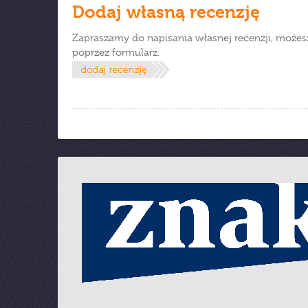
Dodaj własną recenzję
Zapraszamy do napisania własnej recenzji, możes
poprzez formularz.