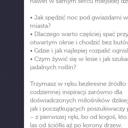
nawet w samym sercu miejskiej dżu
• Jak spędzić noc pod gwiazdami w
miasta?
• Dlaczego warto częściej spać prz
otwartym oknie i chodzić bez but
• Gdzie i jak najlepiej rozpalić ogni
• Czym żywić się w lesie i jak szuka
jadalnych roślin?
Trzymasz w ręku bezkresne źródło 
codziennej inspiracji zarówno dla
doświadczonych miłośników dzikiej
jak i początkujących poszukiwaczy
– z pierwszej ręki, bo od kogoś, kt
las od ściółki aż po korony drzew.