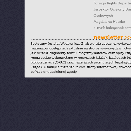
Foreign Rights Depart
Inspektor Ochrony Da
Osobowych
Magdalena Heczko
e-mail:
iodo@znak.com
newsletter >
Społeczny Instytut Wydawniczy Znak wyraża zgodę na wykorzy
materiałów dostępnych aktualnie na stronie www.wydawnictwoz
jak: okładki, fragmenty tekstu, biogramy autorów oraz opisy ksią
mogą zostać wykorzystane w recenzjach książek, katalogach i
bibliotecznych (OPAC) oraz materiałach promujących legalną dy
książek. Usunięcie materiału z ww. strony internetowej, równoz
cofnięciem udzielonej zgody.