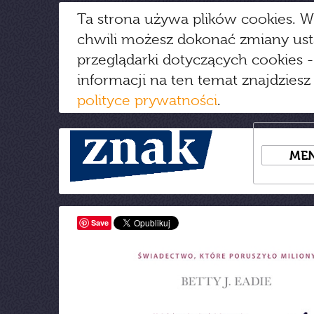
Ta strona używa plików cookies. W
chwili możesz dokonać zmiany us
przeglądarki dotyczących cookies
-
informacji na ten temat znajdziesz
polityce prywatności
.
ME
Save