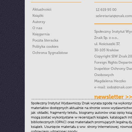
Aktualności
12 619 95 00
Książki
sekretariat@znak.com
Autorzy
O nas
Społeczny Instytut W
Księgarnia
Znak Sp. z o.o.,
Poczta literacka
ul. Kościuszki 37,
Polityka cookies
30-105 Kraków
Ochrona Sygnalistow
Copyright SIW Znak 2
Foreign Rights Depart
Inspektor Ochrony Da
Osobowych
Magdalena Heczko
e-mail:
iodo@znak.com
newsletter >
Społeczny Instytut Wydawniczy Znak wyraża zgodę na wykorzy
materiałów dostępnych aktualnie na stronie www.wydawnictwoz
jak: okładki, fragmenty tekstu, biogramy autorów oraz opisy ksią
mogą zostać wykorzystane w recenzjach książek, katalogach i
bibliotecznych (OPAC) oraz materiałach promujących legalną dy
książek. Usunięcie materiału z ww. strony internetowej, równoz
cofnięciem udzielonej zgody.