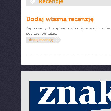
Recenzje
Dodaj własną recenzję
Zapraszamy do napisania własnej recenzji, możes
poprzez formularz.