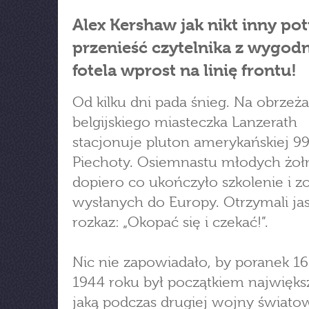
Alex Kershaw jak nikt inny pot
przenieść czytelnika z wygod
fotela wprost na linię frontu!
Od kilku dni pada śnieg. Na obrzeż
belgijskiego miasteczka Lanzerath
stacjonuje pluton amerykańskiej 99
Piechoty. Osiemnastu młodych żoł
dopiero co ukończyło szkolenie i zo
wysłanych do Europy. Otrzymali ja
rozkaz: „Okopać się i czekać!”.
Nic nie zapowiadało, by poranek 16
1944 roku był początkiem największ
jaką podczas drugiej wojny świato