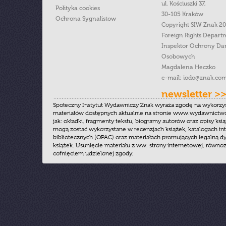
ul. Kościuszki 37,
Polityka cookies
30-105 Kraków
Ochrona Sygnalistow
Copyright SIW Znak 2
Foreign Rights Depart
Inspektor Ochrony Da
Osobowych
Magdalena Heczko
e-mail:
iodo@znak.com
newsletter >
Społeczny Instytut Wydawniczy Znak wyraża zgodę na wykorzy
materiałów dostępnych aktualnie na stronie www.wydawnictwoz
jak: okładki, fragmenty tekstu, biogramy autorów oraz opisy ksią
mogą zostać wykorzystane w recenzjach książek, katalogach i
bibliotecznych (OPAC) oraz materiałach promujących legalną dy
książek. Usunięcie materiału z ww. strony internetowej, równoz
cofnięciem udzielonej zgody.