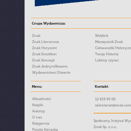
Grupa Wydawnicza:
Znak
Woblink
Znak Literanova
Miesięcznik Znak
Znak Horyzont
Ciekawostki Historyc
Znak Emotikon
Twoja Historia
Znak Koncept
Lubimy czytać
Znak JednymSłowem
Wydawnictwo Otwarte
Menu:
Kontakt:
Aktualności
12 619 95 00
Książki
sekretariat@znak.com
Autorzy
O nas
Społeczny Instytut W
Księgarnia
Znak Sp. z o.o.,
Poczta literacka