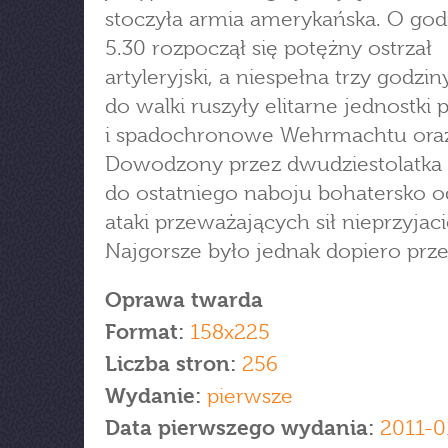
stoczyła armia amerykańska. O god
5.30 rozpoczął się potężny ostrzał
artyleryjski, a niespełna trzy godzin
do walki ruszyły elitarne jednostki
i spadochronowe Wehrmachtu oraz
Dowodzony przez dwudziestolatka 
do ostatniego naboju bohatersko o
ataki przeważających sił nieprzyjaci
Najgorsze było jednak dopiero prz
Oprawa twarda
Format:
158x225
Liczba stron:
256
Wydanie:
pierwsze
Data pierwszego wydania:
2011-0