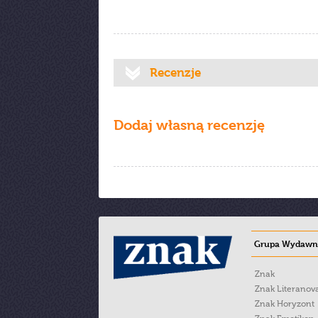
Recenzje
Dodaj własną recenzję
Grupa Wydawni
Znak
Znak Literanov
Znak Horyzont