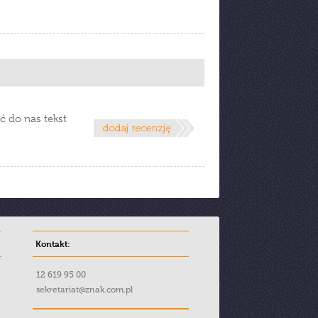
ć do nas tekst
Kontakt:
12 619 95 00
sekretariat@znak.com.pl