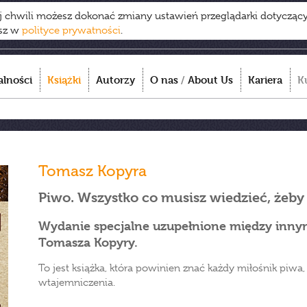
ej chwili możesz dokonać zmiany ustawień przeglądarki dotycząc
esz w
polityce prywatności
.
alności
Książki
Autorzy
O nas
/
About Us
Kariera
K
Tomasz Kopyra
Piwo. Wszystko co musisz wiedzieć, żeby
Wydanie specjalne uzupełnione między inny
Tomasza Kopyry.
To jest książka, która powinien znać każdy miłośnik piwa,
wtajemniczenia.