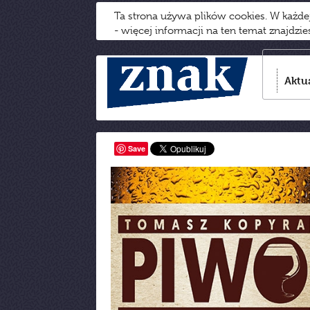
Ta strona używa plików cookies. W każd
- więcej informacji na ten temat znajdzi
Aktu
Save