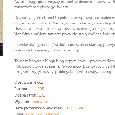
Autor – najpopularniejszy ekspert w dziedzinie piwa w Po
różnorodność piwnego świata.
Dowiesz się, że chmiel to jedynie przyprawa, a drożdż
czy końskiego siodła. Nauczysz się czytać etykiety, degu
Uświadomisz sobie, że domowe warzenie go nie jest trud
kiepskim smakiem taniego piwa nie stoją bydlęca żółć czy
Rewela(olu)cyjna książka, która pozwoli ci stać się piw
owoców trwającej „piwnej rewolucji”.
Tomasz Kopyra z bloga blog.kopyra.com – piwowar domowy
Polskiego Stowarzyszenia Piwowarów Domowych, certyfi
Program, krytyk piwny, publicysta i twórca największeg
Oprawa miękka
Format:
144x205
Liczba stron:
272
Wydanie:
pierwsze
Data pierwszego wydania:
2016-10-24
ISBN:
978-83-240-3662-2