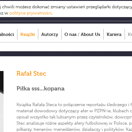
ej chwili możesz dokonać zmiany ustawień przeglądarki dotycząc
esz w
polityce prywatności
.
alności
Książki
Autorzy
O nas
/
About Us
Kariera
K
Rafał Stec
Piłka sss...kopana
Książka Rafała Steca to połączenie reportażu śledczego i
materiał dowodowy dotyczący afer w PZPN-ie, klubach o
opisał wszystko tak lubianym przez czytelników, dowcip
Stec analizuje różne aspekty afery futbolowej w Polsce, 
piłkarzy, trenerów, menedżerów, działaczy i polityków. Ka