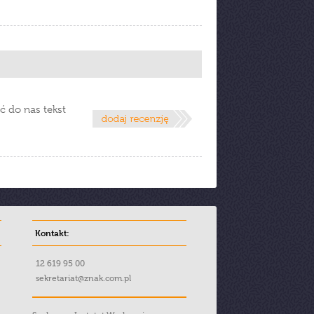
ć do nas tekst
Kontakt:
12 619 95 00
sekretariat@znak.com.pl