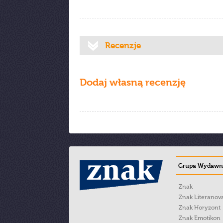
Recenzje
Dodaj własną recenzję
Grupa Wydawni
Znak
Znak Literanov
Znak Horyzont
Znak Emotikon