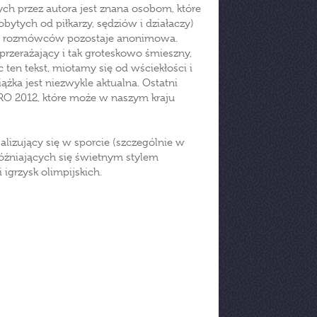
h przez autora jest znana osobom, które
dobytych od piłkarzy, sędziów i działaczy)
ość rozmówców pozostaje anonimowa.
st przerażający i tak groteskowo śmieszny,
c ten tekst, miotamy się od wściekłości i
a jest niezwykle aktualna. Ostatni
URO 2012, które może w naszym kraju
jalizujący się w sporcie (szczególnie w
różniających się świetnym stylem
igrzysk olimpijskich.