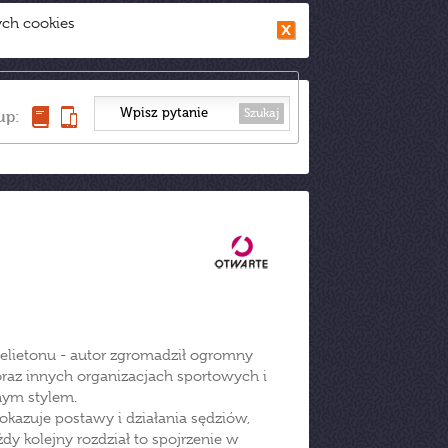
ych cookies
Szukaj
up:
 felietonu - autor zgromadził ogromny
raz innych organizacjach sportowych i
nym stylem.
pokazuje postawy i działania sędziów,
żdy kolejny rozdział to spojrzenie w