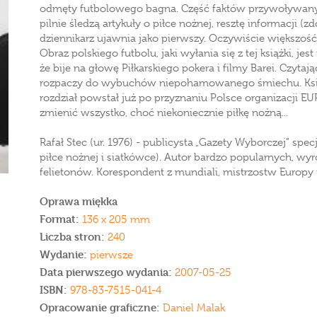
odmęty futbolowego bagna. Część faktów przywoływanyc
pilnie śledzą artykuły o piłce nożnej, resztę informacji (z
dziennikarz ujawnia jako pierwszy. Oczywiście większ
Obraz polskiego futbolu, jaki wyłania się z tej książki, je
że bije na głowę Piłkarskiego pokera i filmy Barei. Czytają
rozpaczy do wybuchów niepohamowanego śmiechu. Książk
rozdział powstał już po przyznaniu Polsce organizacji E
zmienić wszystko, choć niekoniecznie piłkę nożną...
Rafał Stec (ur. 1976) - publicysta „Gazety Wyborczej” spec
piłce nożnej i siatkówce). Autor bardzo popularnych, wy
felietonów. Korespondent z mundiali, mistrzostw Europy i 
Oprawa miękka
Format:
136 x 205 mm
Liczba stron:
240
Wydanie:
pierwsze
Data pierwszego wydania:
2007-05-25
ISBN:
978-83-7515-041-4
Opracowanie graficzne:
Daniel Malak