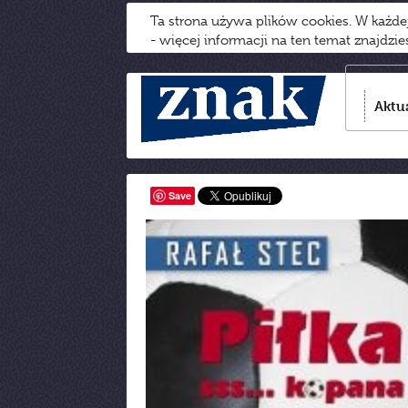
Ta strona używa plików cookies. W każd
- więcej informacji na ten temat znajdzi
Aktu
Save