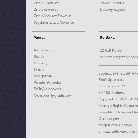
Znak Emotikon
Twoja Historia
Znak Koncept
Lubimy czytać
Znak JednymSłowem
Wydawnictwo Otwarte
Menu:
Kontakt:
Aktualności
12 619 95 00
Książki
sekretariat@znak.com
Autorzy
O nas
Społeczny Instytut W
Księgarnia
Znak Sp. z o.o.,
Poczta literacka
ul. Kościuszki 37,
Polityka cookies
30-105 Kraków
Ochrona Sygnalistow
Copyright SIW Znak 2
Foreign Rights Depart
Inspektor Ochrony Da
Osobowych
Magdalena Heczko
e-mail:
iodo@znak.com