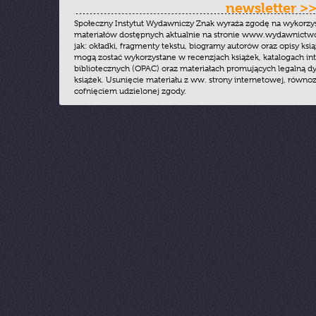
newsletter >
Społeczny Instytut Wydawniczy Znak wyraża zgodę na wykorzy
materiałów dostępnych aktualnie na stronie www.wydawnictwoz
jak: okładki, fragmenty tekstu, biogramy autorów oraz opisy ksią
mogą zostać wykorzystane w recenzjach książek, katalogach i
bibliotecznych (OPAC) oraz materiałach promujących legalną dy
książek. Usunięcie materiału z ww. strony internetowej, równoz
cofnięciem udzielonej zgody.