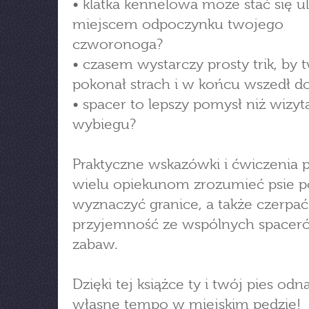
• klatka kennelowa może stać się 
miejscem odpoczynku twojego
czworonoga?
• czasem wystarczy prosty trik, by 
pokonał strach i w końcu wszedł d
• spacer to lepszy pomysł niż wizyt
wybiegu?
Praktyczne wskazówki i ćwiczenia
wielu opiekunom zrozumieć psie p
wyznaczyć granice, a także czerpać
przyjemność ze wspólnych spaceró
zabaw.
Dzięki tej książce ty i twój pies odn
własne tempo w miejskim pędzie!