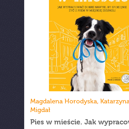
Magdalena Horodyska
,
Katarzyn
Migdał
Pies w mieście. Jak wyprac