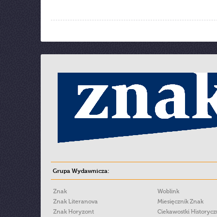
Grupa Wydawnicza:
Znak
Woblink
Znak Literanova
Miesięcznik Znak
Znak Horyzont
Ciekawostki Historyc