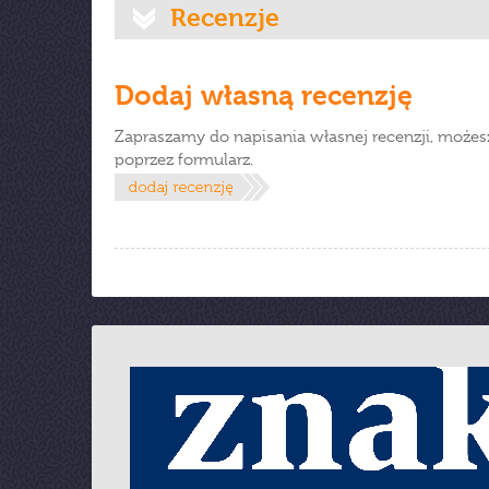
Recenzje
Dodaj własną recenzję
Zapraszamy do napisania własnej recenzji, możes
poprzez formularz.