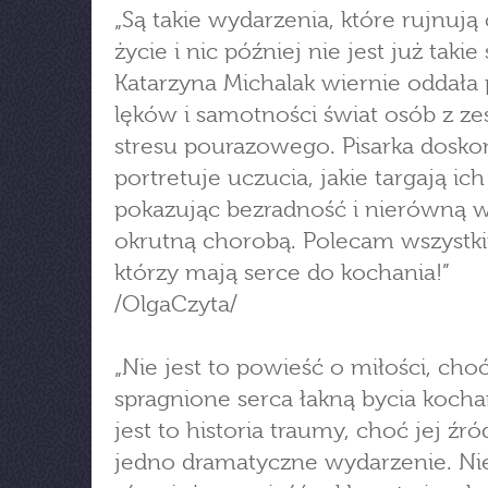
„Są takie wydarzenia, które rujnują 
życie i nic później nie jest już taki
Katarzyna Michalak wiernie oddała
lęków i samotności świat osób z z
stresu pourazowego. Pisarka dosko
portretuje uczucia, jakie targają ic
pokazując bezradność i nierówną w
okrutną chorobą. Polecam wszystk
którzy mają serce do kochania!”
/OlgaCzyta/
„Nie jest to powieść o miłości, cho
spragnione serca łakną bycia koch
jest to historia traumy, choć jej źr
jedno dramatyczne wydarzenie. Nie