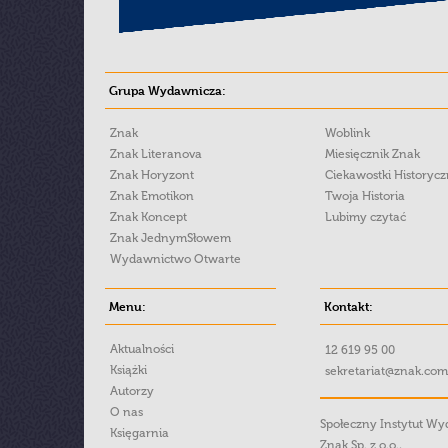
Grupa Wydawnicza:
Znak
Woblink
Znak Literanova
Miesięcznik Znak
Znak Horyzont
Ciekawostki Historyc
Znak Emotikon
Twoja Historia
Znak Koncept
Lubimy czytać
Znak JednymSłowem
Wydawnictwo Otwarte
Menu:
Kontakt:
Aktualności
12 619 95 00
Książki
sekretariat@znak.com
Autorzy
O nas
Społeczny Instytut W
Księgarnia
Znak Sp. z o.o.,