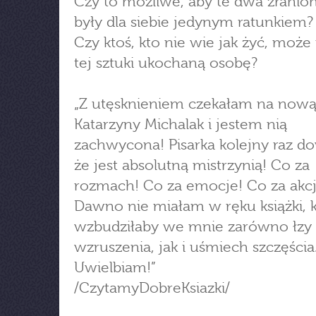
Czy to możliwe, aby te dwa zranio
były dla siebie jedynym ratunkiem?
Czy ktoś, kto nie wie jak żyć, moż
tej sztuki ukochaną osobę?
„Z utęsknieniem czekałam na now
Katarzyny Michalak i jestem nią
zachwycona! Pisarka kolejny raz do
że jest absolutną mistrzynią! Co za
rozmach! Co za emocje! Co za akcj
Dawno nie miałam w ręku książki, k
wzbudziłaby we mnie zarówno łzy
wzruszenia, jak i uśmiech szczęścia
Uwielbiam!”
/CzytamyDobreKsiazki/