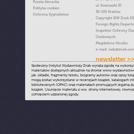
Poczta literacka
ul. Kościuszki 37,
Polityka cookies
30-105 Kraków
Ochrona Sygnalistow
Copyright SIW Znak 2
Foreign Rights Depart
Inspektor Ochrony Da
Osobowych
Magdalena Heczko
e-mail:
iodo@znak.com
newsletter >
Społeczny Instytut Wydawniczy Znak wyraża zgodę na wykorzy
materiałów dostępnych aktualnie na stronie www.wydawnictwoz
jak: okładki, fragmenty tekstu, biogramy autorów oraz opisy ksią
mogą zostać wykorzystane w recenzjach książek, katalogach i
bibliotecznych (OPAC) oraz materiałach promujących legalną dy
książek. Usunięcie materiału z ww. strony internetowej, równoz
cofnięciem udzielonej zgody.