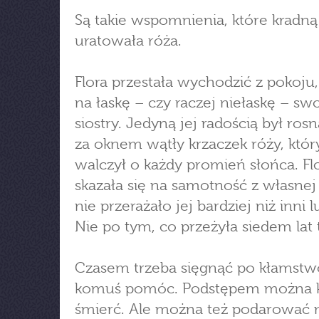
Są takie wspomnienia, które kradną 
uratowała róża.
Flora przestała wychodzić z pokoju
na łaskę – czy raczej niełaskę – swo
siostry. Jedyną jej radością był ros
za oknem wątły krzaczek róży, któr
walczył o każdy promień słońca. Fl
skazała się na samotność z własnej 
nie przerażało jej bardziej niż inni l
Nie po tym, co przeżyła siedem lat 
Czasem trzeba sięgnąć po kłamstw
komuś pomóc. Podstępem można 
śmierć. Ale można też podarować