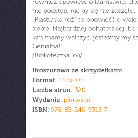
również opowieść o kłamstwie, ch
nie podstęp, nic by się nie zaczęło.
„Piastunka róż” to opowieść o walc
siebie. Najbardziej bohaterskiej, bo
kim mamy walczyć, jesteśmy my s
Genialna!”
/BiblioteczkaJoli/
Broszurowa ze skrzydełkami
Format:
144x205
Liczba stron:
320
Wydanie:
pierwsze
ISBN:
978-83-240-9313-7