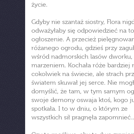
życie.
Gdyby nie szantaż siostry, Flora nig
odważyłaby się odpowiedzieć na t
ogłoszenie. A przecież pielęgnowa
różanego ogrodu, gdzieś przy zag
wśród nadmorskich lasów dworku, 
marzeniem. Kochała róże bardziej 
cokolwiek na świecie, ale strach pr
światem skuwał jej serce. Nie mogł
domyślić, że tam, w tym samym og
swoje demony oswaja ktoś, kogo ju
spotkała. I to w dniu, o którym ze
wszystkich sił pragnęła zapomnieć