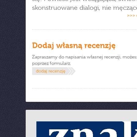
skonstruowane dialogi, nie męczące
>>> 
Dodaj własną recenzję
Zapraszamy do napisania własnej recenzji, możes
poprzez formularz.