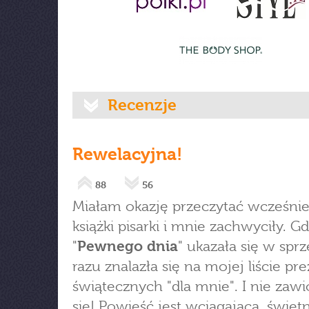
Recenzje
Rewelacyjna!
88
56
Miałam okazję przeczytać wcześnie
książki pisarki i mnie zachwyciły. G
"
Pewnego dnia
" ukazała się w spr
razu znalazła się na mojej liście p
świątecznych "dla mnie". I nie zaw
się! Powieść jest wciągająca, świet