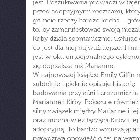
jest. Poszukiwania prowadzi w taj
przed adopcyjnymi rodzicami, któr
gruncie rzeczy bardzo kocha – głó
to, by zamanifestować swoją nieza
Kirby działa spontanicznie, usiłując
co jest dla niej najważniejsze. I m
jest w oku emocjonalnego cyklonu
się dojrzalsza niż Marianne.
W najnowszej książce Emily Giffin 
subtelnie i pięknie opisuje historię
budowania przyjaźni i zrozumienia
Marianne i Kirby. Pokazuje również
silny związek między Marianne i j
oraz mocną więź łączącą Kirby i j
adopcyjną. To bardzo wzruszająca i
prawdziwa opowieść o tej najważnie