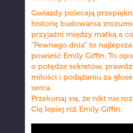
Gwiazdy polecają przepiękn
historię budowania zrozumie
przyjaźni między matką a có
”Pewnego dnia” to najlepsza
powieść Emily Giffin. To op
o potędze sekretów, prawdz
miłości i podążaniu za głos
serca.
Przekonaj się, że nikt nie ro
Cię lepiej niż Emily Giffin.