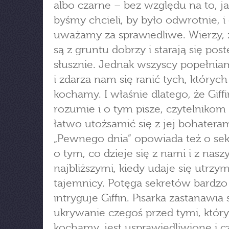
albo czarne – bez względu na to, j
byśmy chcieli, by było odwrotnie, i
uważamy za sprawiedliwe. Wierzy, 
są z gruntu dobrzy i starają się po
słusznie. Jednak wszyscy popełnia
i zdarza nam się ranić tych, których
kochamy. I właśnie dlatego, że Giffi
rozumie i o tym pisze, czytelnikom 
łatwo utożsamić się z jej bohateram
„Pewnego dnia” opowiada też o sek
o tym, co dzieje się z nami i z nasz
najbliższymi, kiedy udaje się utrzy
tajemnicy. Potęga sekretów bardzo
intryguje Giffin. Pisarka zastanawia 
ukrywanie czegoś przed tymi, któr
kochamy, jest usprawiedliwione i c