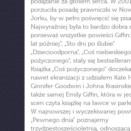
podążanie za głosem serca. W 200
porzuciła posadę prawniczki w N
Jorku, by w pełni poświęcić się pisa
Najwyraźniej była to bardzo dobra 
ponieważ wszystkie powieści Giffin
lat później”, „Sto dni po ślubie”
„Dziecioodporna”, „Coś niebieskiego
pożyczonego”, stały się bestselleram
Książka „Coś pożyczonego” doczekał
nawet ekranizacji z udziałem Kate
Ginnifer Goodwin i Johna Krasinski
także samej Emily Giffin, która w je
scen czyta książkę na ławce w park
W najnowszej i wyczekiwanej powi
„Pewnego dnia” poznajemy
trzydziestosześcioletnią, odnoszącą