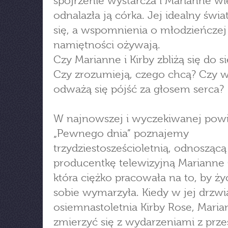
spojrzenie wystarcza i Marianne wi
odnalazła ją córka. Jej idealny świa
się, a wspomnienia o młodzieńczej
namiętności ożywają.
Czy Marianne i Kirby zbliżą się do s
Czy zrozumieją, czego chcą? Czy w
odważą się pójść za głosem serca?
W najnowszej i wyczekiwanej powi
„Pewnego dnia” poznajemy
trzydziestosześcioletnią, odnoszącą
producentkę telewizyjną Marianne 
która ciężko pracowała na to, by żyć
sobie wymarzyła. Kiedy w jej drzwi
osiemnastoletnia Kirby Rose, Mari
zmierzyć się z wydarzeniami z przes