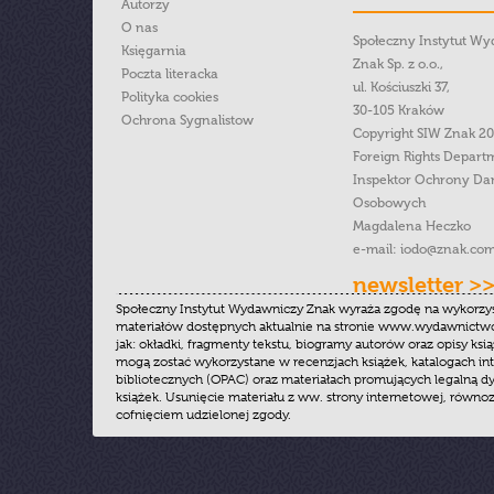
Autorzy
O nas
Społeczny Instytut W
Księgarnia
Znak Sp. z o.o.,
Poczta literacka
ul. Kościuszki 37,
Polityka cookies
30-105 Kraków
Ochrona Sygnalistow
Copyright SIW Znak 2
Foreign Rights Depart
Inspektor Ochrony Da
Osobowych
Magdalena Heczko
e-mail:
iodo@znak.com
newsletter >
Społeczny Instytut Wydawniczy Znak wyraża zgodę na wykorzy
materiałów dostępnych aktualnie na stronie www.wydawnictwoz
jak: okładki, fragmenty tekstu, biogramy autorów oraz opisy ksią
mogą zostać wykorzystane w recenzjach książek, katalogach i
bibliotecznych (OPAC) oraz materiałach promujących legalną dy
książek. Usunięcie materiału z ww. strony internetowej, równoz
cofnięciem udzielonej zgody.