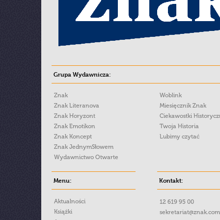
Grupa Wydawnicza:
Znak
Woblink
Znak Literanova
Miesięcznik Znak
Znak Horyzont
Ciekawostki Historyc
Znak Emotikon
Twoja Historia
Znak Koncept
Lubimy czytać
Znak JednymSłowem
Wydawnictwo Otwarte
Menu:
Kontakt:
Aktualności
12 619 95 00
Książki
sekretariat@znak.com