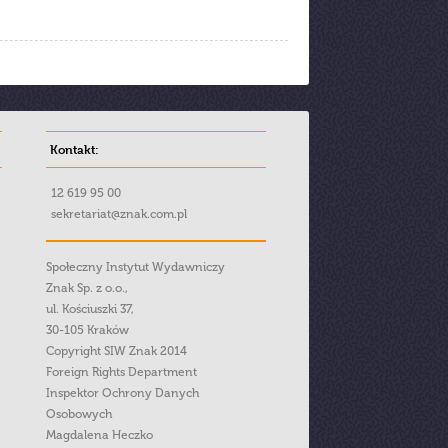
Kontakt:
12 619 95 00
sekretariat@znak.com.pl
Społeczny Instytut Wydawniczy
Znak Sp. z o.o.,
ul. Kościuszki 37,
30-105 Kraków
Copyright SIW Znak 2014
Foreign Rights Department
Inspektor Ochrony Danych
Osobowych
Magdalena Heczko