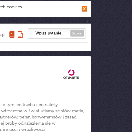
ych cookies
Szukaj
up:
o tym, co trzeba i co należy.
a wtłoczona w świat utkany ze słów matki,
partnerów, pełen konwenansów i zasad
jej próby odnalezienia się w
 inności i wrażliwości.