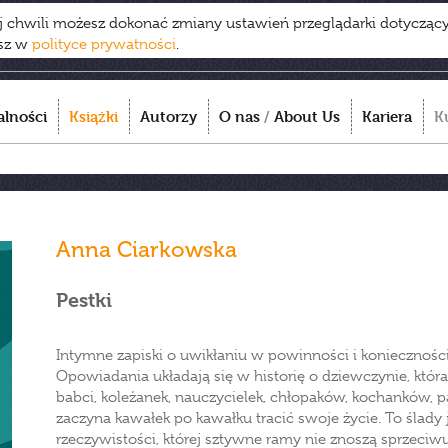
ej chwili możesz dokonać zmiany ustawień przeglądarki dotycząc
esz w
polityce prywatności
.
alności
Książki
Autorzy
O nas
/
About Us
Kariera
K
Anna Ciarkowska
Pestki
Intymne zapiski o uwikłaniu w powinności i konieczności, 
Opowiadania układają się w historię o dziewczynie, któr
babci, koleżanek, nauczycielek, chłopaków, kochanków, 
zaczyna kawałek po kawałku tracić swoje życie. To ślady 
rzeczywistości, której sztywne ramy nie znoszą sprzeciwu,