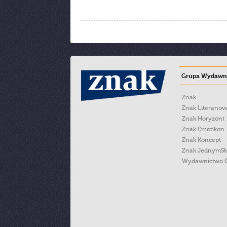
Grupa Wydawni
Znak
Znak Literanov
Znak Horyzont
Znak Emotikon
Znak Koncept
Znak JednymS
Wydawnictwo 