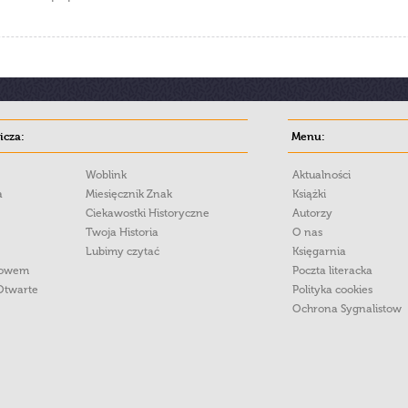
cza:
Menu:
Woblink
Aktualności
a
Miesięcznik Znak
Książki
Ciekawostki Historyczne
Autorzy
Twoja Historia
O nas
Lubimy czytać
Księgarnia
łowem
Poczta literacka
Otwarte
Polityka cookies
Ochrona Sygnalistow