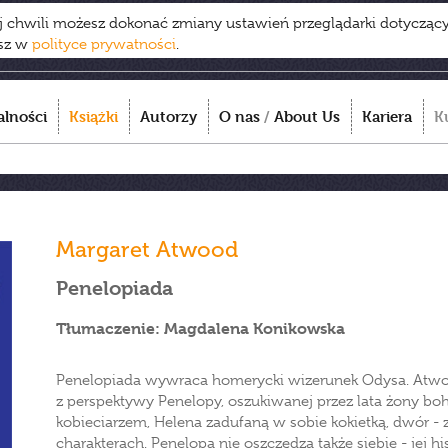
ej chwili możesz dokonać zmiany ustawień przeglądarki dotycząc
esz w
polityce prywatności
.
alności
Książki
Autorzy
O nas
/
About Us
Kariera
K
Margaret Atwood
Penelopiada
Tłumaczenie: Magdalena Konikowska
Penelopiada wywraca homerycki wizerunek Odysa. Atwo
z perspektywy Penelopy, oszukiwanej przez lata żony bo
kobieciarzem, Helena zadufaną w sobie kokietką, dwór -
charakterach. Penelopa nie oszczędza także siebie - jej hi