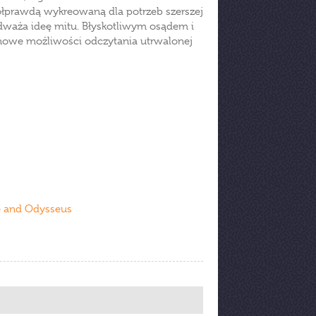
ółprawdą wykreowaną dla potrzeb szerszej
dważa ideę mitu. Błyskotliwym osądem i
nowe możliwości odczytania utrwalonej
e and Odysseus