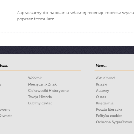
Zapraszamy do napisania własnej recenzji, możesz wysła
poprzez formularz.
cza:
Menu:
Woblink
Aktualności
a
Miesięcznik Znak
Książki
Ciekawostki Historyczne
Autorzy
Twoja Historia
O nas
Lubimy czytać
Księgarnia
łowem
Poczta literacka
Otwarte
Polityka cookies
Ochrona Sygnalistow