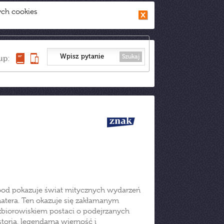
ych cookies
Szukaj
up:
od pokazuje świat mitycznych wydarzeń
hatera. Ten okazuje się zakłamanym
 zbiorowiskiem postaci o podejrzanych
storia, legendarna wierność i