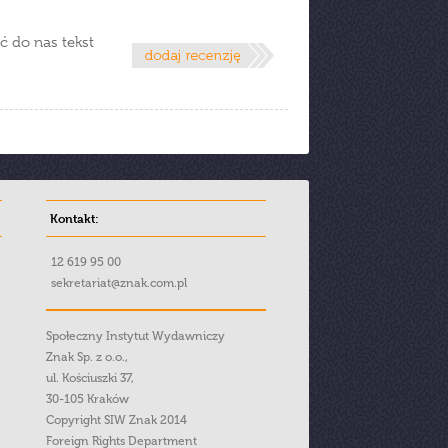
ć do nas tekst
Kontakt:
12 619 95 00
sekretariat@znak.com.pl
Społeczny Instytut Wydawniczy
Znak Sp. z o.o.,
ul. Kościuszki 37,
30-105 Kraków
Copyright SIW Znak 2014
Foreign Rights Department