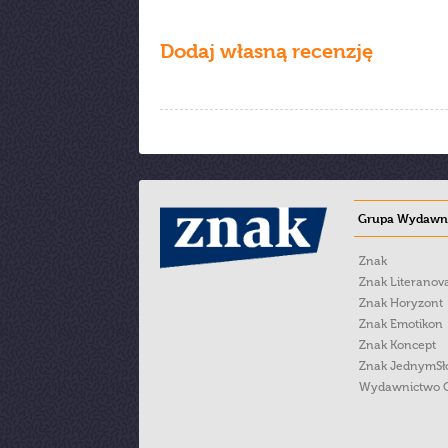
Dodaj własną recenzję
Grupa Wydawni
Znak
Znak Literanov
Znak Horyzont
Znak Emotikon
Znak Koncept
Znak JednymS
Wydawnictwo 