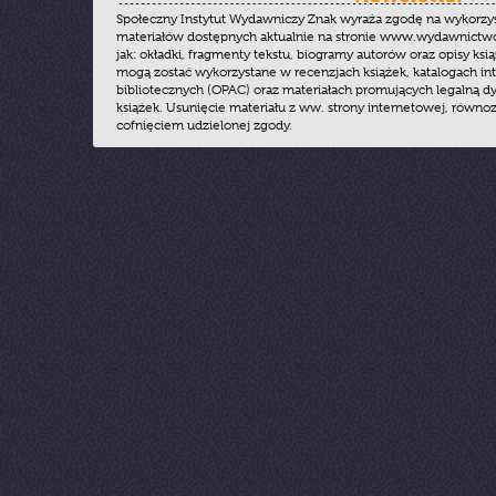
Społeczny Instytut Wydawniczy Znak wyraża zgodę na wykorzy
materiałów dostępnych aktualnie na stronie www.wydawnictwoz
jak: okładki, fragmenty tekstu, biogramy autorów oraz opisy ksią
mogą zostać wykorzystane w recenzjach książek, katalogach i
bibliotecznych (OPAC) oraz materiałach promujących legalną dy
książek. Usunięcie materiału z ww. strony internetowej, równoz
cofnięciem udzielonej zgody.