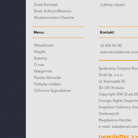
Znak Koncept
Lubimy czytać
Znak JednymSłowem
Wydawnictwo Otwarte
Menu:
Kontakt:
Aktualności
12 619 95 00
Książki
sekretariat@znak.com
Autorzy
O nas
Społeczny Instytut W
Księgarnia
Znak Sp. z o.o.,
Poczta literacka
ul. Kościuszki 37,
Polityka cookies
30-105 Kraków
Ochrona Sygnalistow
Copyright SIW Znak 2
Foreign Rights Depart
Inspektor Ochrony Da
Osobowych
Magdalena Heczko
e-mail:
iodo@znak.com
newsletter >