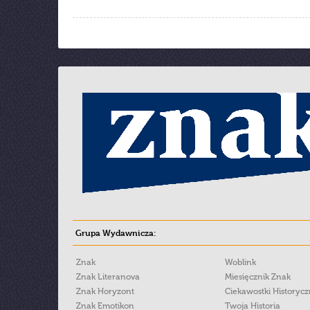
Grupa Wydawnicza:
Znak
Woblink
Znak Literanova
Miesięcznik Znak
Znak Horyzont
Ciekawostki Historyc
Znak Emotikon
Twoja Historia