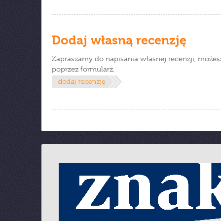
Dodaj własną recenzję
Zapraszamy do napisania własnej recenzji, możes
poprzez formularz.