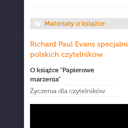
Materiały o książce
Richard Paul Evans specjalni
polskich czytelników
O książce ”Papierowe
marzenia”
Życzenia dla czytelników