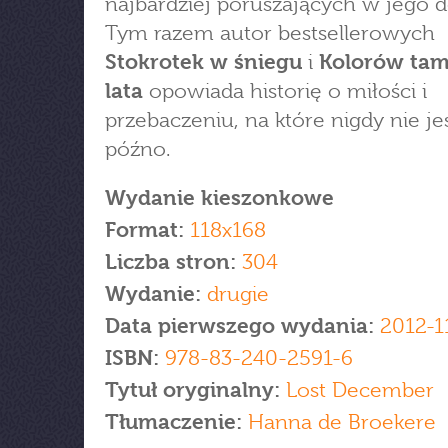
najbardziej poruszających w jego 
Tym razem autor bestsellerowych
Stokrotek w śniegu
i
Kolorów ta
lata
opowiada historię o miłości i
przebaczeniu, na które nigdy nie je
późno.
Wydanie kieszonkowe
Format:
118x168
Liczba stron:
304
Wydanie:
drugie
Data pierwszego wydania:
2012-1
ISBN:
978-83-240-2591-6
Tytuł oryginalny:
Lost December
Tłumaczenie:
Hanna de Broekere