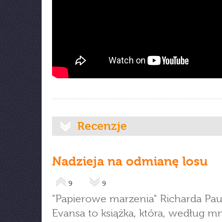
Recenzje
Nadzieja na odmianę losu
9
9
"Papierowe marzenia" Richarda Pau
Evansa to książka, która, według mn