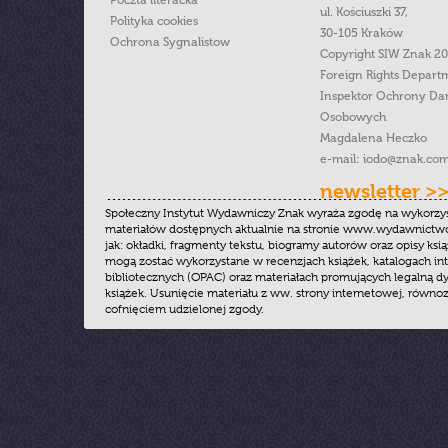
Poczta literacka
ul. Kościuszki 37,
Polityka cookies
30-105 Kraków
Ochrona Sygnalistow
Copyright SIW Znak 2
Foreign Rights Depart
Inspektor Ochrony Da
Osobowych
Magdalena Heczko
e-mail:
iodo@znak.com
newsletter >
Społeczny Instytut Wydawniczy Znak wyraża zgodę na wykorzy
materiałów dostępnych aktualnie na stronie www.wydawnictwoz
jak: okładki, fragmenty tekstu, biogramy autorów oraz opisy ksią
mogą zostać wykorzystane w recenzjach książek, katalogach i
bibliotecznych (OPAC) oraz materiałach promujących legalną dy
książek. Usunięcie materiału z ww. strony internetowej, równoz
cofnięciem udzielonej zgody.