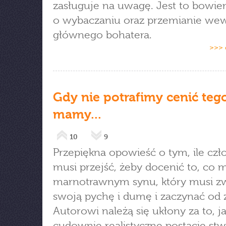
zasługuje na uwagę. Jest to bowie
o wybaczaniu oraz przemianie we
głównego bohatera.
>>> 
Gdy nie potrafimy cenić tego
mamy...
10
9
Przepiękna opowieść o tym, ile czł
musi przejść, żeby docenić to, co m
marnotrawnym synu, który musi z
swoją pychę i dumę i zaczynać od z
Autorowi należą się ukłony za to, j
cudownie realistyczne postacie stw