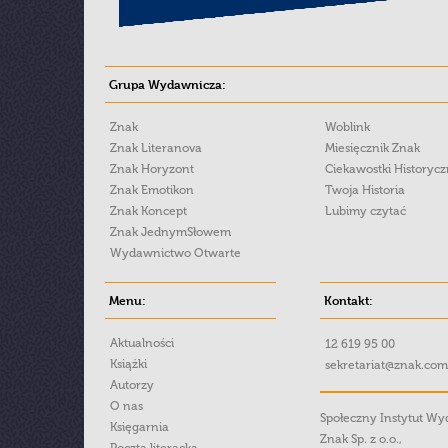
Grupa Wydawnicza:
Znak
Woblink
Znak Literanova
Miesięcznik Znak
Znak Horyzont
Ciekawostki Historyc
Znak Emotikon
Twoja Historia
Znak Koncept
Lubimy czytać
Znak JednymSłowem
Wydawnictwo Otwarte
Menu:
Kontakt:
Aktualności
12 619 95 00
Książki
sekretariat@znak.com
Autorzy
O nas
Społeczny Instytut W
Księgarnia
Znak Sp. z o.o.,