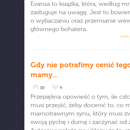
Evansa to książka, która, według mn
zasługuje na uwagę. Jest to bowie
o wybaczaniu oraz przemianie we
głównego bohatera.
>>> 
Gdy nie potrafimy cenić tego
mamy...
10
9
Przepiękna opowieść o tym, ile czł
musi przejść, żeby docenić to, co m
marnotrawnym synu, który musi z
swoją pychę i dumę i zaczynać od z