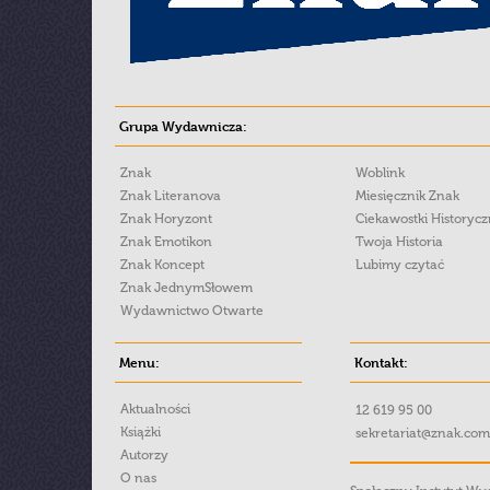
Grupa Wydawnicza:
Znak
Woblink
Znak Literanova
Miesięcznik Znak
Znak Horyzont
Ciekawostki Historyc
Znak Emotikon
Twoja Historia
Znak Koncept
Lubimy czytać
Znak JednymSłowem
Wydawnictwo Otwarte
Menu:
Kontakt:
Aktualności
12 619 95 00
Książki
sekretariat@znak.com
Autorzy
O nas