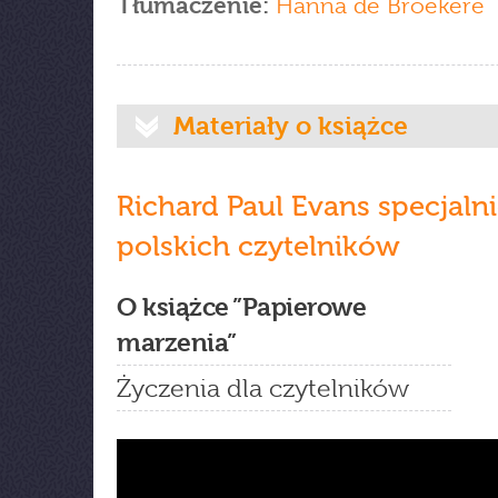
Tłumaczenie:
Hanna de Broekere
Materiały o książce
Richard Paul Evans specjalni
polskich czytelników
O książce ”Papierowe
marzenia”
Życzenia dla czytelników