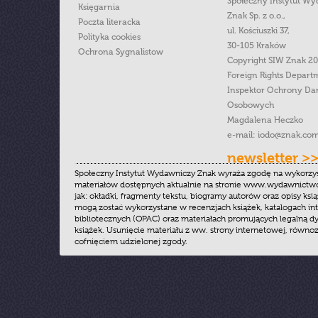
Społeczny Instytut W
Księgarnia
Znak Sp. z o.o.,
Poczta literacka
ul. Kościuszki 37,
Polityka cookies
30-105 Kraków
Ochrona Sygnalistow
Copyright SIW Znak 2
Foreign Rights Depart
Inspektor Ochrony Da
Osobowych
Magdalena Heczko
e-mail:
iodo@znak.com
newsletter >
Społeczny Instytut Wydawniczy Znak wyraża zgodę na wykorzy
materiałów dostępnych aktualnie na stronie www.wydawnictwoz
jak: okładki, fragmenty tekstu, biogramy autorów oraz opisy ksią
mogą zostać wykorzystane w recenzjach książek, katalogach i
bibliotecznych (OPAC) oraz materiałach promujących legalną dy
książek. Usunięcie materiału z ww. strony internetowej, równoz
cofnięciem udzielonej zgody.