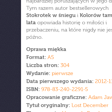
najbardziej poruszających w jego 
Tym razem autor bestsellerowych
Stokrotek w śniegu
i
Kolorów ta
lata
opowiada historię o miłości i
przebaczeniu, na które nigdy nie je
późno.
Oprawa miękka
Format:
A5
Liczba stron:
304
Wydanie:
pierwsze
Data pierwszego wydania:
2012-1
ISBN:
978-83-240-2291-5
Opracowanie graficzne:
Adam Jaw
Tytuł oryginalny:
Lost December