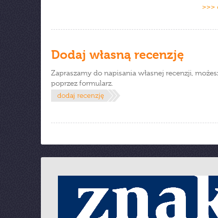
>>> 
Dodaj własną recenzję
Zapraszamy do napisania własnej recenzji, możes
poprzez formularz.