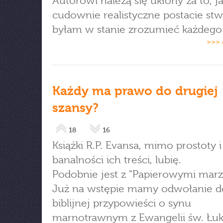
Autorowi należą się ukłony za to, j
cudownie realistyczne postacie stw
byłam w stanie zrozumieć każdego 
>>> 
Każdy ma prawo do drugiej
szansy?
18
16
Książki R.P. Evansa, mimo prostoty i
banalności ich treści, lubię.
Podobnie jest z "Papierowymi marz
Już na wstępie mamy odwołanie d
biblijnej przypowieści o synu
marnotrawnym z Ewangelii św. Łuk