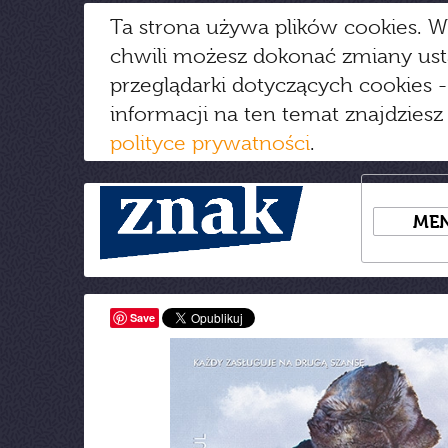
Ta strona używa plików cookies. W
chwili możesz dokonać zmiany us
przeglądarki dotyczących cookies
-
informacji na ten temat znajdziesz
polityce prywatności
.
ME
Save