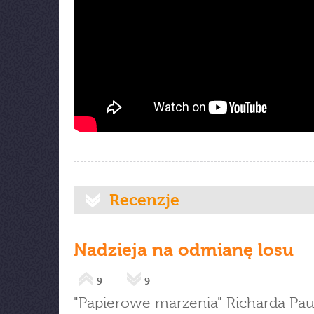
Recenzje
Nadzieja na odmianę losu
9
9
"Papierowe marzenia" Richarda Pau