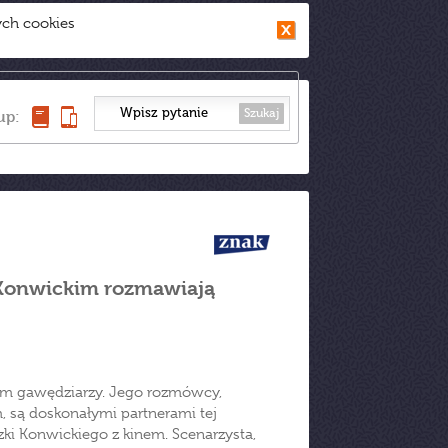
ych cookies
Szukaj
up:
 Konwickim rozmawiają
lem gawędziarzy. Jego rozmówcy,
, są doskonałymi partnerami tej
i Konwickiego z kinem. Scenarzysta,