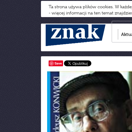
Ta strona używa plików cookies. W każd
- więcej informacji na ten temat znajdzi
Aktu
Save