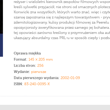
reżyser i wieloletni kierownik zespołów filmowych wsp
kreśli sylwetki przyjaciół, nie stroni od smacznych plo
Konwicki zna wszystkich, których warto znać, więc i czyte
szansę zapoznania się z najlepszym towarzystwem - prywat
zdemitologizowany, kulisy produkcji filmowej za Peerelu
opozycjonisty zweryfikowana przez samego jej bohatera. 
tej opowieści zarówno kreślony z przymrużeniem oka auto
ukazujący absurdalny czas PRL-u w sposób ciepły i pozb
Oprawa miękka
Format:
145 × 205 mm
Liczba stron:
256
Wydanie:
pierwsze
Data pierwszego wydania:
2002-01-09
ISBN:
83-240-0095-X