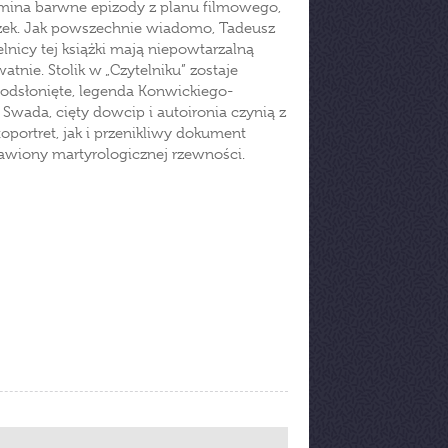
omina barwne epizody z planu filmowego,
teczek. Jak powszechnie wiadomo, Tadeusz
lnicy tej książki mają niepowtarzalną
nie. Stolik w „Czytelniku” zostaje
 odsłonięte, legenda Konwickiego-
Swada, cięty dowcip i autoironia czynią z
portret, jak i przenikliwy dokument
awiony martyrologicznej rzewności.