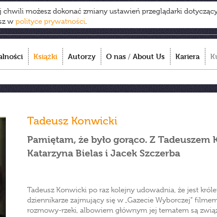
ej chwili możesz dokonać zmiany ustawień przeglądarki dotycząc
esz w
polityce prywatności
.
alności
Książki
Autorzy
O nas
/
About Us
Kariera
K
Tadeusz Konwicki
Pamiętam, że było gorąco. Z Tadeuszem
Katarzyna Bielas i Jacek Szczerba
Tadeusz Konwicki po raz kolejny udowadnia, że jest kró
dziennikarze zajmujący się w „Gazecie Wyborczej” filmem
rozmowy-rzeki, albowiem głównym jej tematem są związk