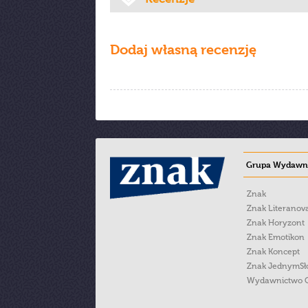
Dodaj własną recenzję
Grupa Wydawni
Znak
Znak Literanov
Znak Horyzont
Znak Emotikon
Znak Koncept
Znak JednymS
Wydawnictwo 