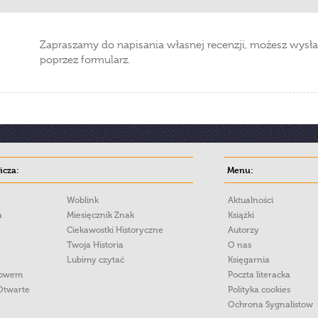
Zapraszamy do napisania własnej recenzji, możesz wysła
poprzez formularz.
cza:
Menu:
Woblink
Aktualności
a
Miesięcznik Znak
Książki
Ciekawostki Historyczne
Autorzy
Twoja Historia
O nas
Lubimy czytać
Księgarnia
łowem
Poczta literacka
Otwarte
Polityka cookies
Ochrona Sygnalistow