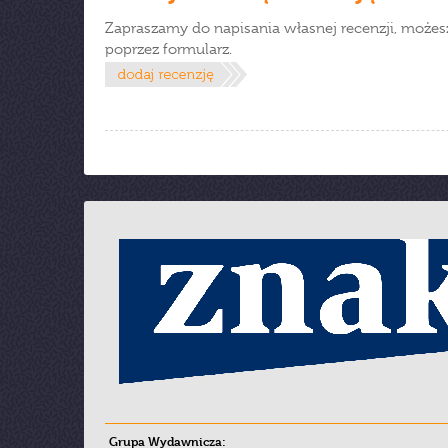
Zapraszamy do napisania własnej recenzji, możes
poprzez formularz.
Grupa Wydawnicza: