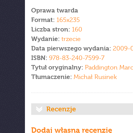
Oprawa twarda
Format:
165x235
Liczba stron:
160
Wydanie:
trzecie
Data pierwszego wydania:
2009-
ISBN:
978-83-240-7599-7
Tytuł oryginalny:
Paddington Mar
Tłumaczenie:
Michał Rusinek
Recenzje
Dodaj własną recenzję