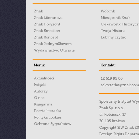
Znak
Woblink
Znak Literanova
Miesięcznik Znak
Znak Horyzont
Ciekawostki Historyc
Znak Emotikon
Twoja Historia
Znak Koncept
Lubimy czytać
Znak JednymSłowem
Wydawnictwo Otwarte
Menu:
Kontakt:
Aktualności
12 619 95 00
Książki
sekretariat@znak.com
Autorzy
O nas
Społeczny Instytut W
Księgarnia
Znak Sp. z o.o.,
Poczta literacka
ul. Kościuszki 37,
Polityka cookies
30-105 Kraków
Ochrona Sygnalistow
Copyright SIW Znak 2
Foreign Rights Depart