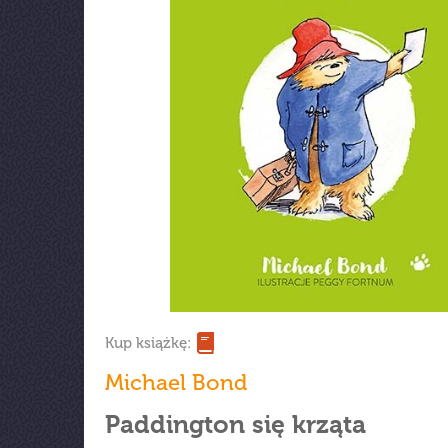
Kup książkę:
Michael Bond
Paddington się krząta