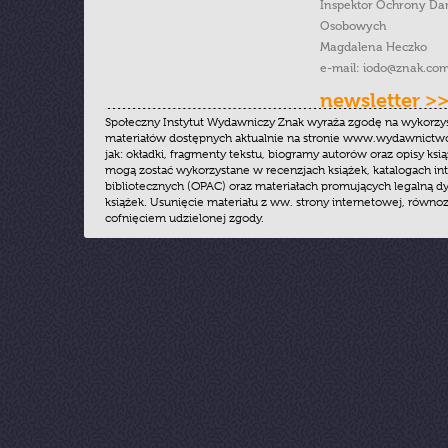
Inspektor Ochrony Da
Osobowych
Magdalena Heczko
e-mail:
iodo@znak.com
newsletter >
Społeczny Instytut Wydawniczy Znak wyraża zgodę na wykorzy
materiałów dostępnych aktualnie na stronie www.wydawnictwoz
jak: okładki, fragmenty tekstu, biogramy autorów oraz opisy ksią
mogą zostać wykorzystane w recenzjach książek, katalogach i
bibliotecznych (OPAC) oraz materiałach promujących legalną dy
książek. Usunięcie materiału z ww. strony internetowej, równoz
cofnięciem udzielonej zgody.