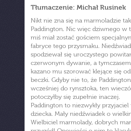
Tłumaczenie: Michał Rusinek
Nikt nie zna się na marmoladzie tak
Paddington. Nic więc dziwnego w 
miś miał zostać gościem specjaln
fabryce tego przysmaku. Niedźwia
spodziewał się uroczystego powita
czerwonym dywanie, a tymczase
kazano mu szorować klejące się o
beczki. Gdyby nie to, że Paddingto
wcześniej do rynsztoka, ten wieczó
potoczyłby się zupełnie inaczej.
Paddington to niezwykły przyjaciel
dziecka. Mały niedźwiadek o wielki
Wielbiciel marmolady, dobrych man
przygód! Opowieści o nim to klasy