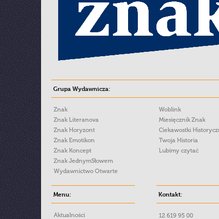
Grupa Wydawnicza:
Znak
Woblink
Znak Literanova
Miesięcznik Znak
Znak Horyzont
Ciekawostki Historyc
Znak Emotikon
Twoja Historia
Znak Koncept
Lubimy czytać
Znak JednymSłowem
Wydawnictwo Otwarte
Menu:
Kontakt:
Aktualności
12 619 95 00