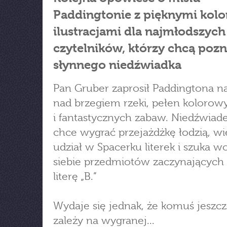
Paddingtonie z pięknymi kol
ilustracjami dla najmłodszych
czytelników, którzy chcą poz
słynnego niedźwiadka
Pan Gruber zaprosił Paddingtona na
nad brzegiem rzeki, pełen kolorow
i fantastycznych zabaw. Niedźwiad
chce wygrać przejażdżkę łodzią, wi
udział w Spacerku literek i szuka w
siebie przedmiotów zaczynających 
literę „B.”
Wydaje się jednak, że komuś jeszc
zależy na wygranej...