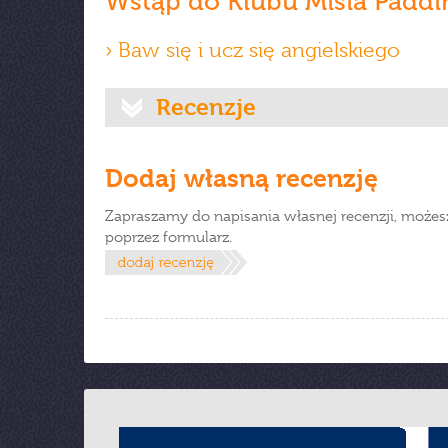
Wstąp do Klubu Misia Paddi
› Baw się i ucz się angielskiego
Recenzje
Dodaj własną recenzję
Zapraszamy do napisania własnej recenzji, możes
poprzez formularz.