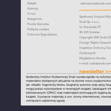
Książki
sekretariat@znak.com
Autorzy
O nas
Społeczny Instytut W
Księgarnia
Znak Sp. z o.o.,
Poczta literacka
ul. Kościuszki 37,
Polityka cookies
30-105 Kraków
Ochrona Sygnalistow
Copyright SIW Znak 2
Foreign Rights Depart
Inspektor Ochrony Da
Osobowych
Magdalena Heczko
e-mail:
iodo@znak.com
newsletter >
Społeczny Instytut Wydawniczy Znak wyraża zgodę na wykorzy
materiałów dostępnych aktualnie na stronie www.wydawnictwoz
jak: okładki, fragmenty tekstu, biogramy autorów oraz opisy ksią
mogą zostać wykorzystane w recenzjach książek, katalogach i
bibliotecznych (OPAC) oraz materiałach promujących legalną dy
książek. Usunięcie materiału z ww. strony internetowej, równoz
cofnięciem udzielonej zgody.