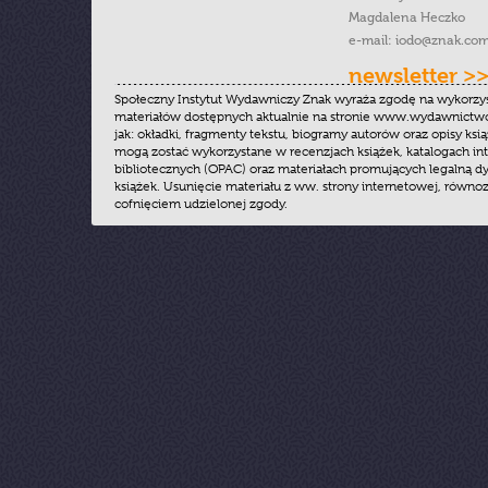
Magdalena Heczko
e-mail:
iodo@znak.com
newsletter >
Społeczny Instytut Wydawniczy Znak wyraża zgodę na wykorzy
materiałów dostępnych aktualnie na stronie www.wydawnictwoz
jak: okładki, fragmenty tekstu, biogramy autorów oraz opisy ksią
mogą zostać wykorzystane w recenzjach książek, katalogach i
bibliotecznych (OPAC) oraz materiałach promujących legalną dy
książek. Usunięcie materiału z ww. strony internetowej, równoz
cofnięciem udzielonej zgody.