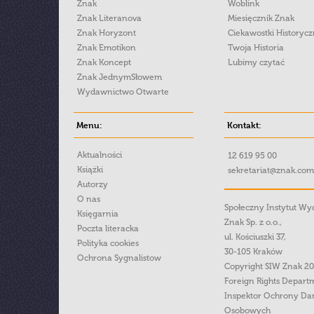
Znak
Woblink
Znak Literanova
Miesięcznik Znak
Znak Horyzont
Ciekawostki Historyc
Znak Emotikon
Twoja Historia
Znak Koncept
Lubimy czytać
Znak JednymSłowem
Wydawnictwo Otwarte
Menu:
Kontakt:
Aktualności
12 619 95 00
Książki
sekretariat@znak.com
Autorzy
O nas
Społeczny Instytut W
Księgarnia
Znak Sp. z o.o.,
Poczta literacka
ul. Kościuszki 37,
Polityka cookies
30-105 Kraków
Ochrona Sygnalistow
Copyright SIW Znak 2
Foreign Rights Depart
Inspektor Ochrony Da
Osobowych