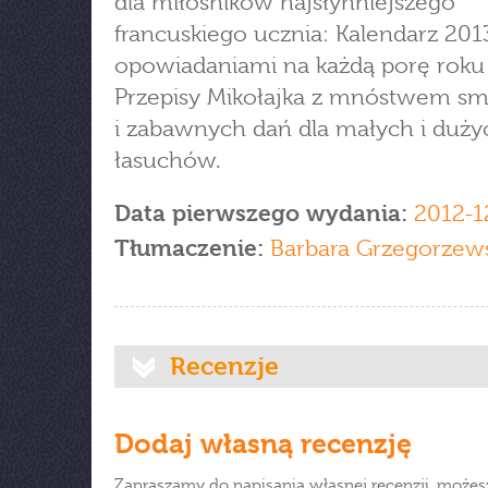
dla miłośników najsłynniejszego
francuskiego ucznia: Kalendarz 201
opowiadaniami na każdą porę roku
Przepisy Mikołajka z mnóstwem s
i zabawnych dań dla małych i duży
łasuchów.
Data pierwszego wydania:
2012-1
Tłumaczenie:
Barbara Grzegorzew
Recenzje
Dodaj własną recenzję
Zapraszamy do napisania własnej recenzji, możes