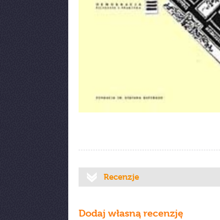
Recenzje
Dodaj własną recenzję