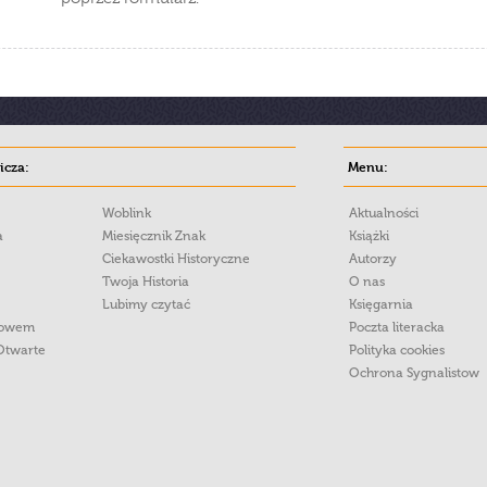
cza:
Menu:
Woblink
Aktualności
a
Miesięcznik Znak
Książki
Ciekawostki Historyczne
Autorzy
Twoja Historia
O nas
Lubimy czytać
Księgarnia
łowem
Poczta literacka
Otwarte
Polityka cookies
Ochrona Sygnalistow