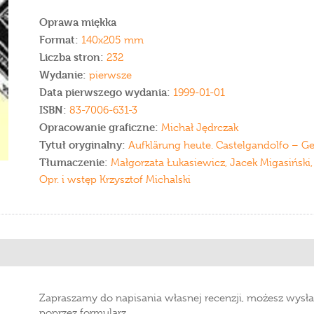
Oprawa miękka
Format:
140x205 mm
Liczba stron:
232
Wydanie:
pierwsze
Data pierwszego wydania:
1999-01-01
ISBN:
83-7006-631-3
Opracowanie graficzne:
Michał Jędrczak
Tytuł oryginalny:
Aufklärung heute. Castelgandolfo – G
Tłumaczenie:
Małgorzata Łukasiewicz, Jacek Migasiński
Opr. i wstęp Krzysztof Michalski
Zapraszamy do napisania własnej recenzji, możesz wysła
poprzez formularz.