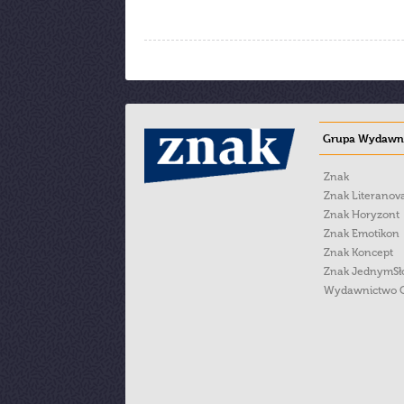
Grupa Wydawni
Znak
Znak Literanov
Znak Horyzont
Znak Emotikon
Znak Koncept
Znak JednymS
Wydawnictwo 