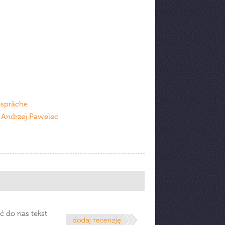
espräche
, Andrzej Pawelec
ć do nas tekst