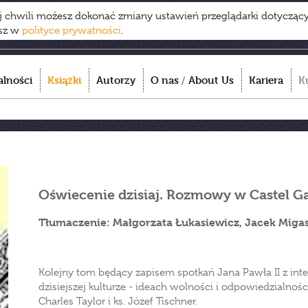
ej chwili możesz dokonać zmiany ustawień przeglądarki dotycząc
esz w
polityce prywatności
.
alności
Książki
Autorzy
O nas
/
About Us
Kariera
K
Oświecenie dzisiaj. Rozmowy w Castel G
Tłumaczenie: Małgorzata Łukasiewicz, Jacek Migas
Kolejny tom będący zapisem spotkań Jana Pawła II z int
dzisiejszej kulturze - ideach wolności i odpowiedzialności
Charles Taylor i ks. Józef Tischner.