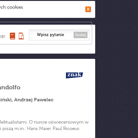
ych cookies
Szukaj
up:
andolfo
iński, Andrzej Pawelec
elektualistami. O nurcie oświeceniowym w
 piszą m.in.: Hans Maier, Paul Ricoeur,