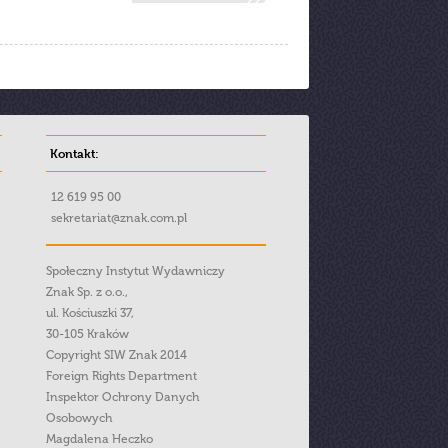
Kontakt:
12 619 95 00
sekretariat@znak.com.pl
Społeczny Instytut Wydawniczy
Znak Sp. z o.o.,
ul. Kościuszki 37,
30-105 Kraków
Copyright SIW Znak 2014
Foreign Rights Department
Inspektor Ochrony Danych
Osobowych
Magdalena Heczko