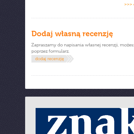
>>> 
Dodaj własną recenzję
Zapraszamy do napisania własnej recenzji, możes
poprzez formularz.