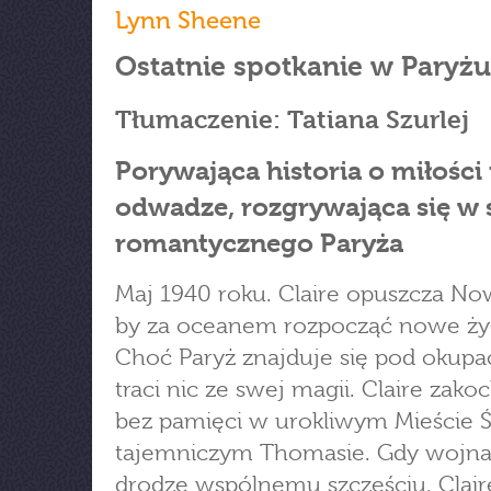
Lynn Sheene
Ostatnie spotkanie w Paryżu
Tłumaczenie: Tatiana Szurlej
Porywająca historia o miłości 
odwadze, rozgrywająca się w 
romantycznego Paryża
Maj 1940 roku. Claire opuszcza No
by za oceanem rozpocząć nowe życ
Choć Paryż znajduje się pod okupac
traci nic ze swej magii. Claire zako
bez pamięci w urokliwym Mieście Świ
tajemniczym Thomasie. Gdy wojna 
drodze wspólnemu szczęściu, Clair