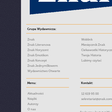
Grupa Wydawnicza:
Znak
Woblink
Znak Literanova
Miesięcznik Znak
Znak Horyzont
Ciekawostki Historyc
Znak Emotikon
Twoja Historia
Znak Koncept
Lubimy czytać
Znak JednymSłowem
Wydawnictwo Otwarte
Menu:
Kontakt:
Aktualności
12 619 95 00
Książki
sekretariat@znak.com
Autorzy
O nas