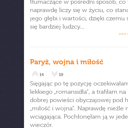
tłumaczące w pośredni sposób, co 
naprawdę liczy się w życiu, co stan
jego głębi i wartości, dzięki czemu
się bardziej ludzcy...
>>> 
Paryż, wojna i miłość
14
10
Sięgając po tę pozycję oczekiwała
lekkiego „romansidła", a trafiłam na
dobrej powieści obyczajowej pod 
„miłość i wojna". Naprawdę nieźle n
wciągająca. Pochłonęłam ją w jed
wieczór.