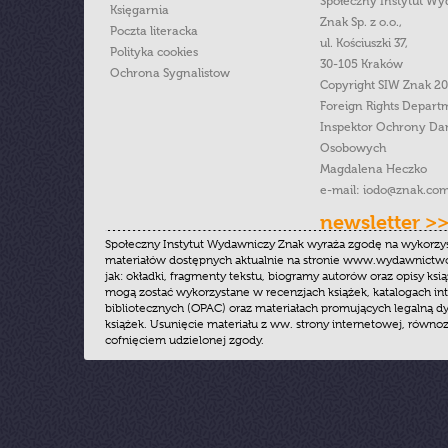
Społeczny Instytut W
Księgarnia
Znak Sp. z o.o.,
Poczta literacka
ul. Kościuszki 37,
Polityka cookies
30-105 Kraków
Ochrona Sygnalistow
Copyright SIW Znak 2
Foreign Rights Depart
Inspektor Ochrony Da
Osobowych
Magdalena Heczko
e-mail:
iodo@znak.com
newsletter >
Społeczny Instytut Wydawniczy Znak wyraża zgodę na wykorzy
materiałów dostępnych aktualnie na stronie www.wydawnictwoz
jak: okładki, fragmenty tekstu, biogramy autorów oraz opisy ksią
mogą zostać wykorzystane w recenzjach książek, katalogach i
bibliotecznych (OPAC) oraz materiałach promujących legalną dy
książek. Usunięcie materiału z ww. strony internetowej, równoz
cofnięciem udzielonej zgody.