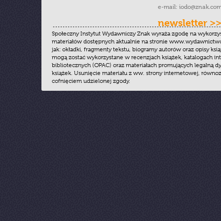
e-mail:
iodo@znak.com
newsletter >
Społeczny Instytut Wydawniczy Znak wyraża zgodę na wykorzy
materiałów dostępnych aktualnie na stronie www.wydawnictwoz
jak: okładki, fragmenty tekstu, biogramy autorów oraz opisy ksią
mogą zostać wykorzystane w recenzjach książek, katalogach i
bibliotecznych (OPAC) oraz materiałach promujących legalną dy
książek. Usunięcie materiału z ww. strony internetowej, równoz
cofnięciem udzielonej zgody.