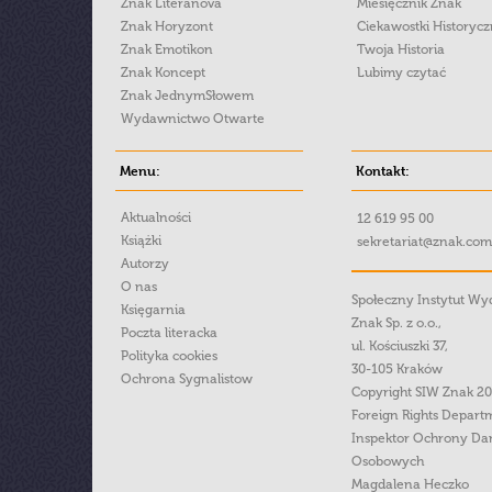
Znak Literanova
Miesięcznik Znak
Znak Horyzont
Ciekawostki Historyc
Znak Emotikon
Twoja Historia
Znak Koncept
Lubimy czytać
Znak JednymSłowem
Wydawnictwo Otwarte
Menu:
Kontakt:
Aktualności
12 619 95 00
Książki
sekretariat@znak.com
Autorzy
O nas
Społeczny Instytut W
Księgarnia
Znak Sp. z o.o.,
Poczta literacka
ul. Kościuszki 37,
Polityka cookies
30-105 Kraków
Ochrona Sygnalistow
Copyright SIW Znak 2
Foreign Rights Depart
Inspektor Ochrony Da
Osobowych
Magdalena Heczko