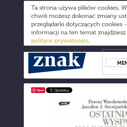
Ta strona używa plików cookies. W
chwili możesz dokonać zmiany us
przeglądarki dotyczących cookies
-
informacji na ten temat znajdziesz
polityce prywatności
.
ME
Save