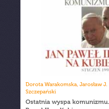
Dorota Warakomska
,
Jarosław J.
Szczepański
Ostatnia wyspa komunizmu.