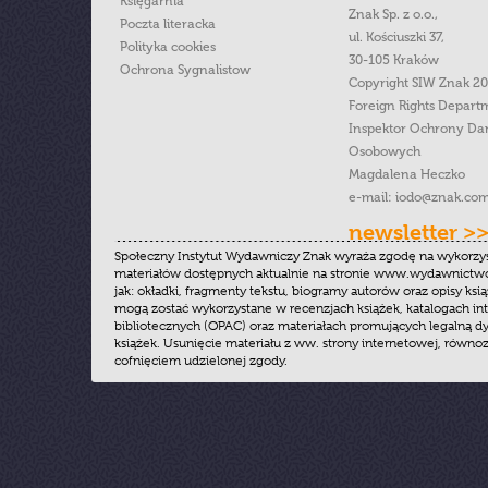
Księgarnia
Znak Sp. z o.o.,
Poczta literacka
ul. Kościuszki 37,
Polityka cookies
30-105 Kraków
Ochrona Sygnalistow
Copyright SIW Znak 2
Foreign Rights Depart
Inspektor Ochrony Da
Osobowych
Magdalena Heczko
e-mail:
iodo@znak.com
newsletter >
Społeczny Instytut Wydawniczy Znak wyraża zgodę na wykorzy
materiałów dostępnych aktualnie na stronie www.wydawnictwoz
jak: okładki, fragmenty tekstu, biogramy autorów oraz opisy ksią
mogą zostać wykorzystane w recenzjach książek, katalogach i
bibliotecznych (OPAC) oraz materiałach promujących legalną dy
książek. Usunięcie materiału z ww. strony internetowej, równoz
cofnięciem udzielonej zgody.