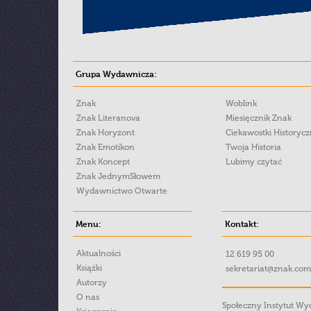
Grupa Wydawnicza:
Znak
Woblink
Znak Literanova
Miesięcznik Znak
Znak Horyzont
Ciekawostki Historyc
Znak Emotikon
Twoja Historia
Znak Koncept
Lubimy czytać
Znak JednymSłowem
Wydawnictwo Otwarte
Menu:
Kontakt:
Aktualności
12 619 95 00
Książki
sekretariat@znak.com
Autorzy
O nas
Społeczny Instytut W