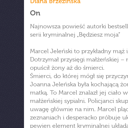
Diana Brzezińska
On
Najnowsza powieść autorki bestsel
serii kryminalnej „Będziesz moja”
Marcel Jeleński to przykładny mąż i
Dotrzymał przysięgi małżeńskiej – 
opuścił żony aż do śmierci.
Śmierci, do której mógł się przyczy
Joanna Jeleńska była kochającą żo
matką. To Marcel znalazł jej ciało w
małżeńskiej sypialni. Policjanci skup
uwagę głównie na nim. Marcel pląc
zeznaniach i desperacko próbuje u
pewien element kryminalnej układa