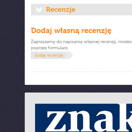
Recenzje
Dodaj własną recenzję
Zapraszamy do napisania własnej recenzji, możes
poprzez formularz.