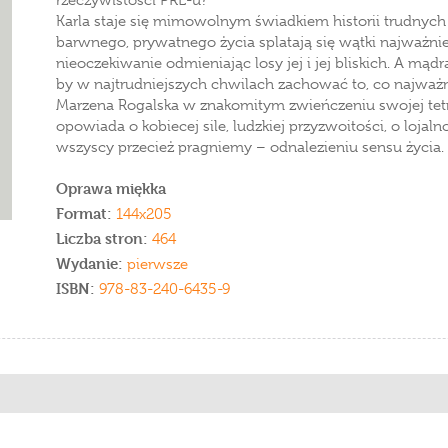
rzeczywistości PRL-u?
Karla staje się mimowolnym świadkiem historii trudnych
barwnego, prywatnego życia splatają się wątki najważni
nieoczekiwanie odmieniając losy jej i jej bliskich. A mądr
by w najtrudniejszych chwilach zachować to, co najważn
Marzena Rogalska w znakomitym zwieńczeniu swojej tetralo
opowiada o kobiecej sile, ludzkiej przyzwoitości, o lojal
wszyscy przecież pragniemy – odnalezieniu sensu życia.
Oprawa miękka
Format:
144x205
Liczba stron:
464
Wydanie:
pierwsze
ISBN:
978-83-240-6435-9