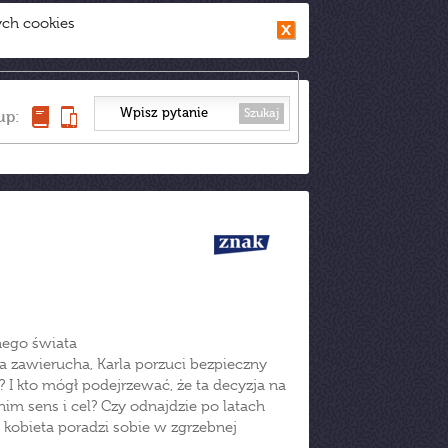
ych cookies
Szukaj
up:
wnego świata
a zawierucha, Karla porzuci bezpieczny
 I kto mógł podejrzewać, że ta decyzja na
 nim sens i cel? Czy odnajdzie po latach
obieta poradzi sobie w zgrzebnej