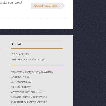
ć do nas tekst
Kontakt:
12 619 95 00
sekretariat@znak.com.pl
Społeczny Instytut Wydawniczy
Znak Sp. z o.o.,
ul. Kościuszki 37,
30-105 Kraków
Copyright SIW Znak 2014
Foreign Rights Department
Inspektor Ochrony Danych