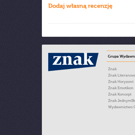
Dodaj własną recenzję
Grupa Wydawni
Znak
Znak Literanov
Znak Horyzont
Znak Emotikon
Znak Koncept
Znak JednymS
Wydawnictwo 