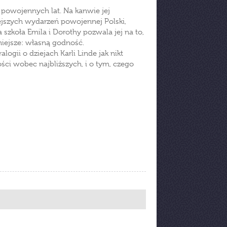
 powojennych lat. Na kanwie jej
ejszych wydarzeń powojennej Polski,
a szkoła Emila i Dorothy pozwala jej na to,
iejsze: własną godność.
gii o dziejach Karli Linde jak nikt
ności wobec najbliższych, i o tym, czego