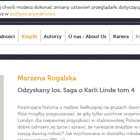
ej chwili możesz dokonać zmiany ustawień przeglądarki dotycząc
esz w
polityce prywatności
.
alności
Książki
Autorzy
O nas
/
About Us
Kariera
K
Marzena Rogalska
Odzyskany los. Saga o Karli Linde tom 4
Inspirująca historia o nadziei kiełkującej na gruzach da
Któż mógłby przypuszczać, że gdy tylko ucichnie wojenn
Londyn dla niepewnej przyszłości w stalinowskiej Polsce?
dobre odmieni jej życie i sprawi, że nareszcie znajdzie w
swoją dawną miłość? Jak wychowana w dostatku młoda k