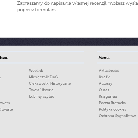
Zapraszamy do napisania własnej recenzji, możesz wysła
poprzez formularz.
cza:
Menu:
Woblink
Aktualności
a
Miesięcznik Znak
Książki
Ciekawostki Historyczne
Autorzy
Twoja Historia
O nas
Lubimy czytać
Księgarnia
łowem
Poczta literacka
Otwarte
Polityka cookies
Ochrona Sygnalistow