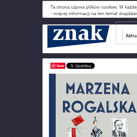
Ta strona używa plików cookies. W każd
- więcej informacji na ten temat znajdzi
Aktu
Save