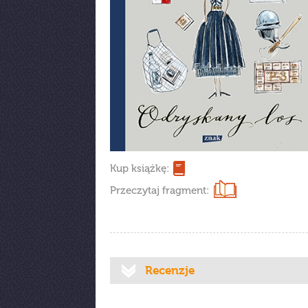
Kup książkę:
Przeczytaj fragment:
Recenzje