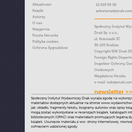
Aktualności
12 619 95 00
Książki
sekretariat@znak.com
Autorzy
O nas
Społeczny Instytut W
Księgarnia
Znak Sp. z o.o.,
Poczta literacka
ul. Kościuszki 37,
Polityka cookies
30-105 Kraków
Ochrona Sygnalistow
Copyright SIW Znak 2
Foreign Rights Depart
Inspektor Ochrony Da
Osobowych
Magdalena Heczko
e-mail:
iodo@znak.com
newsletter >
Społeczny Instytut Wydawniczy Znak wyraża zgodę na wykorzy
materiałów dostępnych aktualnie na stronie www.wydawnictwoz
jak: okładki, fragmenty tekstu, biogramy autorów oraz opisy ksią
mogą zostać wykorzystane w recenzjach książek, katalogach i
bibliotecznych (OPAC) oraz materiałach promujących legalną dy
książek. Usunięcie materiału z ww. strony internetowej, równoz
cofnięciem udzielonej zgody.