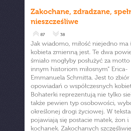
Zakochane, zdradzane, speł
nieszcześliwe
87
38
Jak wiadomo, miłość niejedno ma i
kobieta zmienną jest. Te dwa powi
śmiało mogłyby posłużyć za motto 
innym historiom miłosnym" Erica-
Emmanuela Schmitta. Jest to zbiór
opowiadań o współczesnych kobie
Bohaterki reprezentują nie tylko sie
także pewien typ osobowości, wyb
określonej drogi życiowej. W tekst
pojawiają się postacie matek, żon i
kochanek. Zakochanych szczęśliwie