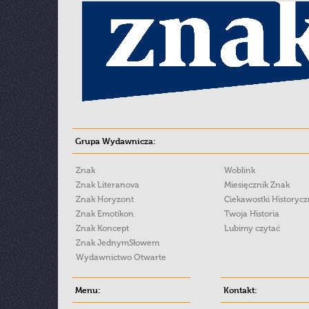
Grupa Wydawnicza:
Znak
Woblink
Znak Literanova
Miesięcznik Znak
Znak Horyzont
Ciekawostki Historyc
Znak Emotikon
Twoja Historia
Znak Koncept
Lubimy czytać
Znak JednymSłowem
Wydawnictwo Otwarte
Menu:
Kontakt: