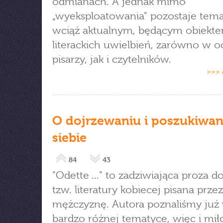
odmianach. A jednak mimo
„wyeksploatowania" pozostaje tem
wciąż aktualnym, będącym obiekt
literackich uwielbień, zarówno w 
pisarzy, jak i czytelników.
>>> 
O dojrzewaniu i poszukiwan
siebie
84
43
"Odette ..." to zadziwiająca proza d
tzw. literatury kobiecej pisana przez
mężczyznę. Autora poznaliśmy już
bardzo różnej tematyce, więc i mił