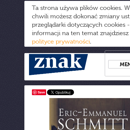
Ta strona używa plików cookies. W
chwili możesz dokonać zmiany us
przeglądarki dotyczących cookies
-
informacji na ten temat znajdziesz
polityce prywatności
.
ME
Save