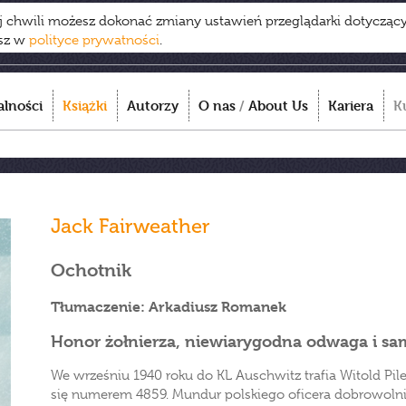
ej chwili możesz dokonać zmiany ustawień przeglądarki dotycząc
esz w
polityce prywatności
.
alności
Książki
Autorzy
O nas
/
About Us
Kariera
K
Jack Fairweather
Ochotnik
Tłumaczenie: Arkadiusz Romanek
Honor żołnierza, niewiarygodna odwaga i sa
We wrześniu 1940 roku do KL Auschwitz trafia Witold Pil
się numerem 4859. Mundur polskiego oficera dobrowolni