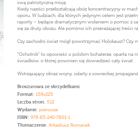
swą patriotyczną misję.
Kiedy naziści przekształcają obóz koncentracyjny w mach
oporu. W ludziach, dla których jedynym celem jest przetr
raporty – będące dramatycznym wołaniem o pomoc z sam
się za druty obozu. Ale pomimo ich przerażającej treści r
Czy zachodni świat mógł powstrzymać Holokaust? Czy mi
"Ochotnik" to opowieść o polskim bohaterze, oparta na n
świadków, o której powinien się dowiedzieć cały świat.
Wstrząsający obraz wojny, odarty z sowieckiej propagand
Broszurowa ze skrzydełkami
Format:
158x225
Liczba stron:
512
Wydanie:
pierwsze
ISBN:
978-83-240-7801-1
Tłumaczenie:
Arkadiusz Romanek