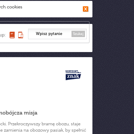
ych cookies
Szukaj
up:
mobójcza misja
ecki. Przekroczywszy bramę obozu, staje
e zamienia na obozowy pasiak, by spełnić