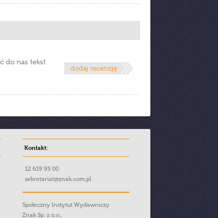
ć do nas tekst
Kontakt:
12 619 95 00
sekretariat@znak.com.pl
Społeczny Instytut Wydawniczy
Znak Sp. z o.o.,