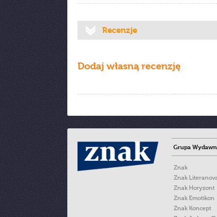
Recenzje
Dodaj własną recenzję
Grupa Wydawni
Znak
Znak Literanov
Znak Horyzont
Znak Emotikon
Znak Koncept