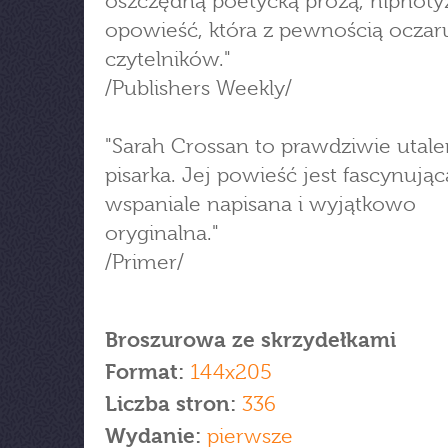
oszczędną poetycką prozą, hipnoty
opowieść, która z pewnością oczar
czytelników."
/Publishers Weekly/
"Sarah Crossan to prawdziwie utal
pisarka. Jej powieść jest fascynując
wspaniale napisana i wyjątkowo
oryginalna."
/Primer/
Broszurowa ze skrzydełkami
Format:
144x205
Liczba stron:
336
Wydanie:
pierwsze