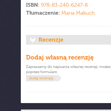
ISBN:
978-83-240-6247-8
Tłumaczenie:
Maria Makuch
Recenzje
Dodaj własną recenzję
Zapraszamy do napisania własnej recenzji, możes
poprzez formularz.