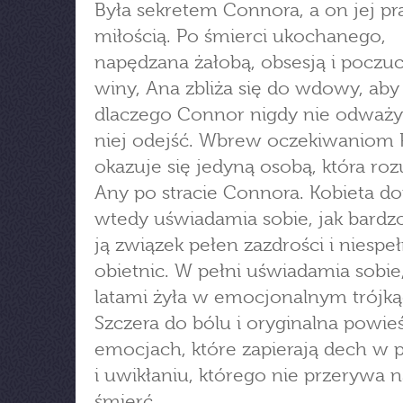
Była sekretem Connora, a on jej p
miłością. Po śmierci ukochanego,
napędzana żałobą, obsesją i poczu
winy, Ana zbliża się do wdowy, aby
dlaczego Connor nigdy nie odważył
niej odejść. Wbrew oczekiwaniom
okazuje się jedyną osobą, która ro
Any po stracie Connora. Kobieta do
wtedy uświadamia sobie, jak bardz
ją związek pełen zazdrości i niespe
obietnic. W pełni uświadamia sobie
latami żyła w emocjonalnym trójką
Szczera do bólu i oryginalna powie
emocjach, które zapierają dech w p
i uwikłaniu, którego nie przerywa 
śmierć.