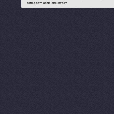
cofnięciem udzielonej zgody.