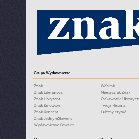
Grupa Wydawnicza:
Znak
Woblink
Znak Literanova
Miesięcznik Znak
Znak Horyzont
Ciekawostki Historyc
Znak Emotikon
Twoja Historia
Znak Koncept
Lubimy czytać
Znak JednymSłowem
Wydawnictwo Otwarte