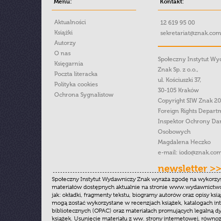
Menu:
Kontakt:
Aktualności
12 619 95 00
Książki
sekretariat@znak.com
Autorzy
O nas
Społeczny Instytut W
Księgarnia
Znak Sp. z o.o.,
Poczta literacka
ul. Kościuszki 37,
Polityka cookies
30-105 Kraków
Ochrona Sygnalistow
Copyright SIW Znak 2
Foreign Rights Depart
Inspektor Ochrony Da
Osobowych
Magdalena Heczko
e-mail:
iodo@znak.com
newsletter >
Społeczny Instytut Wydawniczy Znak wyraża zgodę na wykorzy
materiałów dostępnych aktualnie na stronie www.wydawnictwoz
jak: okładki, fragmenty tekstu, biogramy autorów oraz opisy ksią
mogą zostać wykorzystane w recenzjach książek, katalogach i
bibliotecznych (OPAC) oraz materiałach promujących legalną dy
książek. Usunięcie materiału z ww. strony internetowej, równoz