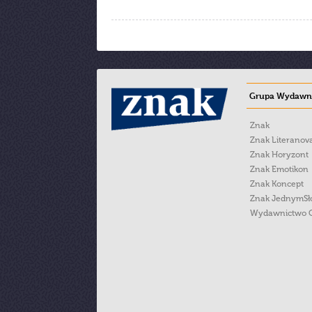
Grupa Wydawni
Znak
Znak Literanov
Znak Horyzont
Znak Emotikon
Znak Koncept
Znak JednymS
Wydawnictwo 