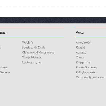
cza:
Menu:
Woblink
Aktualności
a
Miesięcznik Znak
Książki
Ciekawostki Historyczne
Autorzy
Twoja Historia
O nas
Lubimy czytać
Księgarnia
łowem
Poczta literacka
Otwarte
Polityka cookies
Ochrona Sygnalistow