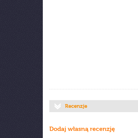
Recenzje
Dodaj własną recenzję