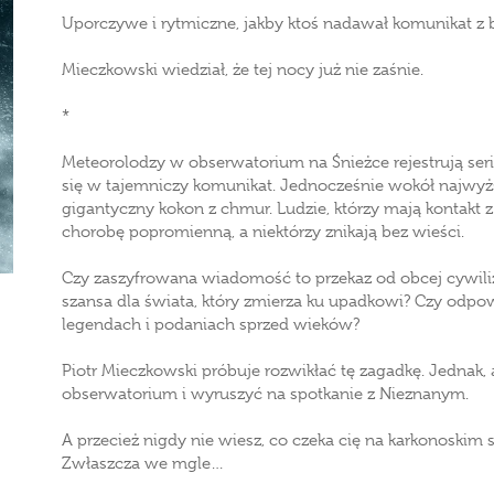
Uporczywe i rytmiczne, jakby ktoś nadawał komunikat z 
Mieczkowski wiedział, że tej nocy już nie zaśnie.
*
Meteorolodzy w obserwatorium na Śnieżce rejestrują ser
się w tajemniczy komunikat. Jednocześnie wokół najwyż
gigantyczny kokon z chmur. Ludzie, którzy mają kontakt z 
chorobę popromienną, a niektórzy znikają bez wieści.
Czy zaszyfrowana wiadomość to przekaz od obcej cywiliz
szansa dla świata, który zmierza ku upadkowi? Czy odpow
legendach i podaniach sprzed wieków?
Piotr Mieczkowski próbuje rozwikłać tę zagadkę. Jednak, 
obserwatorium i wyruszyć na spotkanie z Nieznanym.
A przecież nigdy nie wiesz, co czeka cię na karkonoskim s
Zwłaszcza we mgle…