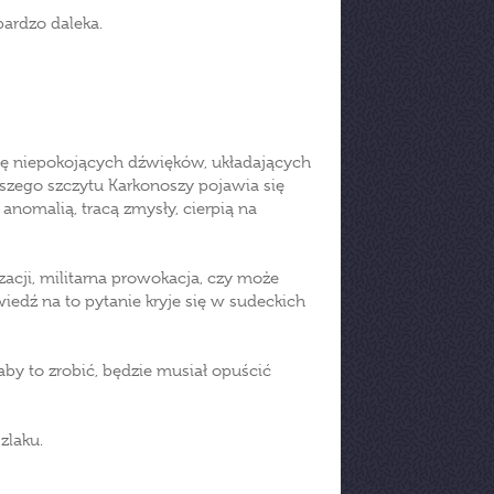
bardzo daleka.
ię niepokojących dźwięków, układających
szego szczytu Karkonoszy pojawia się
anomalią, tracą zmysły, cierpią na
acji, militarna prowokacja, czy może
iedź na to pytanie kryje się w sudeckich
aby to zrobić, będzie musiał opuścić
zlaku.