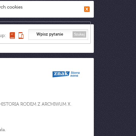
ych cookies
Szukaj
up:
HISTORIA RODEM Z ARCHIWUM X.
ła.