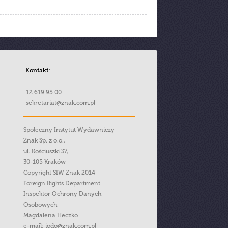
Kontakt:
12 619 95 00
sekretariat@znak.com.pl
Społeczny Instytut Wydawniczy
Znak Sp. z o.o.,
ul. Kościuszki 37,
30-105 Kraków
Copyright SIW Znak 2014
Foreign Rights Department
Inspektor Ochrony Danych
Osobowych
Magdalena Heczko
e-mail:
iodo@znak.com.pl