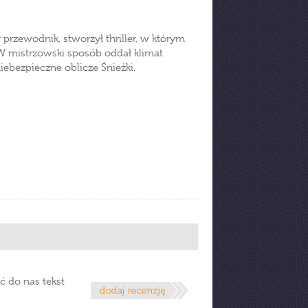
rzewodnik, stworzył thriller, w którym
W mistrzowski sposób oddał klimat
iebezpieczne oblicze Śnieżki.
ć do nas tekst