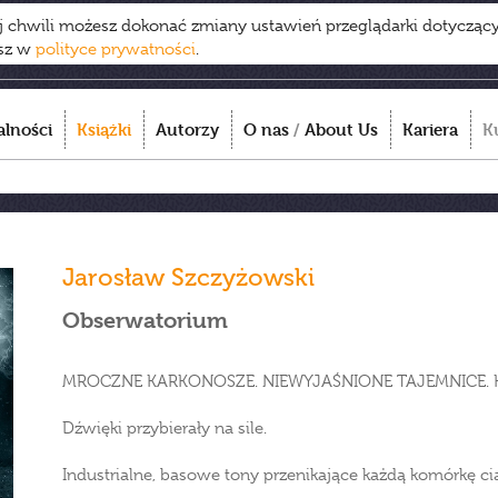
ej chwili możesz dokonać zmiany ustawień przeglądarki dotycząc
esz w
polityce prywatności
.
alności
Książki
Autorzy
O nas
/
About Us
Kariera
K
Jarosław Szczyżowski
Obserwatorium
MROCZNE KARKONOSZE. NIEWYJAŚNIONE TAJEMNICE. 
Dźwięki przybierały na sile.
Industrialne, basowe tony przenikające każdą komórkę cia