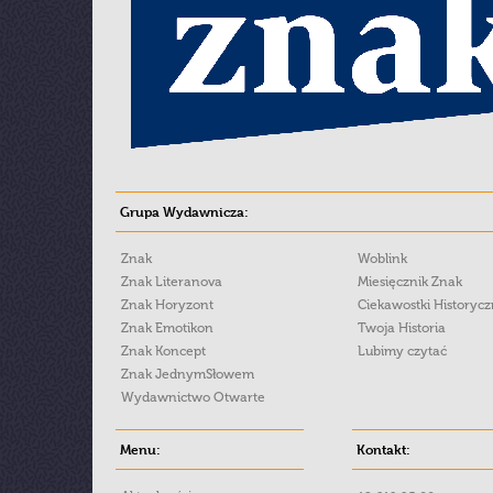
Grupa Wydawnicza:
Znak
Woblink
Znak Literanova
Miesięcznik Znak
Znak Horyzont
Ciekawostki Historyc
Znak Emotikon
Twoja Historia
Znak Koncept
Lubimy czytać
Znak JednymSłowem
Wydawnictwo Otwarte
Menu:
Kontakt: