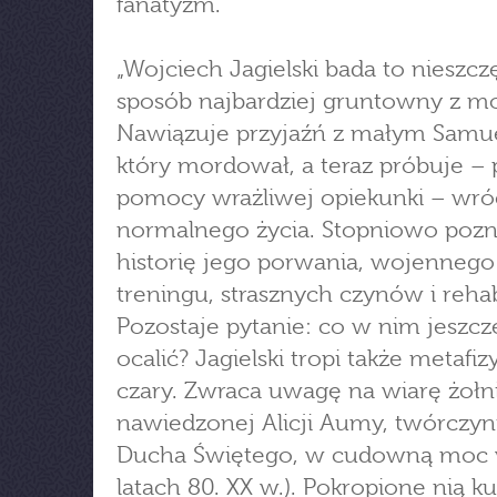
fanatyzm.
„Wojciech Jagielski bada to nieszcz
sposób najbardziej gruntowny z m
Nawiązuje przyjaźń z małym Samu
który mordował, a teraz próbuje – 
pomocy wrażliwej opiekunki – wró
normalnego życia. Stopniowo poz
historię jego porwania, wojennego
treningu, strasznych czynów i rehabi
Pozostaje pytanie: co w nim jeszc
ocalić? Jagielski tropi także metafizy
czary. Zwraca uwagę na wiarę żołn
nawiedzonej Alicji Aumy, twórczyn
Ducha Świętego, w cudowną moc
latach 80. XX w.). Pokropione nią ku