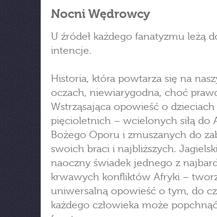
Nocni Wędrowcy
U źródeł każdego fanatyzmu leżą d
intencje.
Historia, która powtarza się na nas
oczach, niewiarygodna, choć praw
Wstrząsająca opowieść o dzieciach
pięcioletnich – wcielonych siłą do 
Bożego Oporu i zmuszanych do zab
swoich braci i najbliższych. Jagielsk
naoczny świadek jednego z najbard
krwawych konfliktów Afryki – twor
uniwersalną opowieść o tym, do c
każdego człowieka może popchną