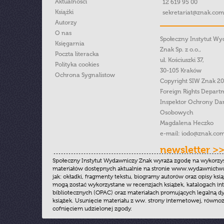
Aktualności
12 619 95 00
Książki
sekretariat@znak.com
Autorzy
O nas
Społeczny Instytut W
Księgarnia
Znak Sp. z o.o.,
Poczta literacka
ul. Kościuszki 37,
Polityka cookies
30-105 Kraków
Ochrona Sygnalistow
Copyright SIW Znak 2
Foreign Rights Depart
Inspektor Ochrony Da
Osobowych
Magdalena Heczko
e-mail:
iodo@znak.com
newsletter >
Społeczny Instytut Wydawniczy Znak wyraża zgodę na wykorzy
materiałów dostępnych aktualnie na stronie www.wydawnictwoz
jak: okładki, fragmenty tekstu, biogramy autorów oraz opisy ksią
mogą zostać wykorzystane w recenzjach książek, katalogach i
bibliotecznych (OPAC) oraz materiałach promujących legalną dy
książek. Usunięcie materiału z ww. strony internetowej, równoz
cofnięciem udzielonej zgody.