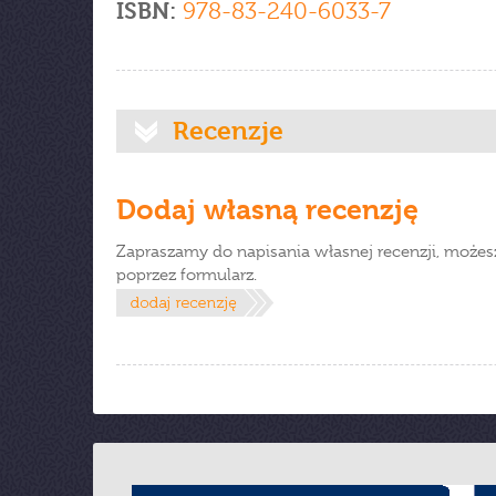
ISBN:
978-83-240-6033-7
Recenzje
Dodaj własną recenzję
Zapraszamy do napisania własnej recenzji, możes
poprzez formularz.