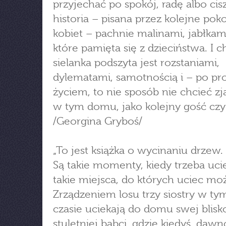
przyjechać po spokój, radę albo cis
historia – pisana przez kolejne pok
kobiet – pachnie malinami, jabłkami
które pamięta się z dzieciństwa. I 
sielanka podszyta jest rozstaniami,
dylematami, samotnością i – po pr
życiem, to nie sposób nie chcieć zj
w tym domu, jako kolejny gość czy 
/Georgina Gryboś/
„To jest książka o wycinaniu drzew.
Są takie momenty, kiedy trzeba ucie
takie miejsca, do których uciec mo
Zrządzeniem losu trzy siostry w t
czasie uciekają do domu swej blisk
stuletniej babci, gdzie kiedyś, daw