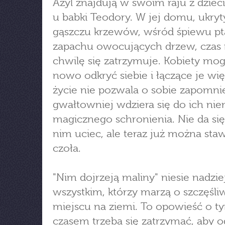
Azyl znajdują w swoim raju z dziec
u babki Teodory. W jej domu, ukry
gąszczu krzewów, wśród śpiewu pt
zapachu owocujących drzew, czas
chwilę się zatrzymuje. Kobiety mo
nowo odkryć siebie i łączące je więz
życie nie pozwala o sobie zapomnie
gwałtowniej wdziera się do ich nie
magicznego schronienia. Nie da się
nim uciec, ale teraz już można sta
czoła.
"Nim dojrzeją maliny" niesie nadzie
wszystkim, którzy marzą o szczęśl
miejscu na ziemi. To opowieść o t
czasem trzeba się zatrzymać, aby 