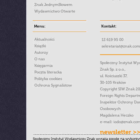
Znak JednymSłowem
Wydawnictwo Otwarte
Menu:
Kontakt:
Aktualności
12 619 95 00
Książki
sekretariat@znak.com
Autorzy
O nas
Społeczny Instytut W
Księgarnia
Znak Sp. z o.o.,
Poczta literacka
ul. Kościuszki 37,
Polityka cookies
30-105 Kraków
Ochrona Sygnalistow
Copyright SIW Znak 2
Foreign Rights Depart
Inspektor Ochrony Da
Osobowych
Magdalena Heczko
e-mail:
iodo@znak.com
newsletter >
Społeczny Instytut Wydawniczy Znak wyraża zgodę na wykorzy