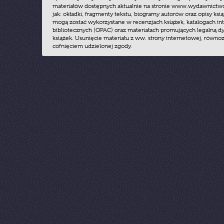
materiałów dostępnych aktualnie na stronie www.wydawnictwoz
jak: okładki, fragmenty tekstu, biogramy autorów oraz opisy ksią
mogą zostać wykorzystane w recenzjach książek, katalogach i
bibliotecznych (OPAC) oraz materiałach promujących legalną dy
książek. Usunięcie materiału z ww. strony internetowej, równoz
cofnięciem udzielonej zgody.