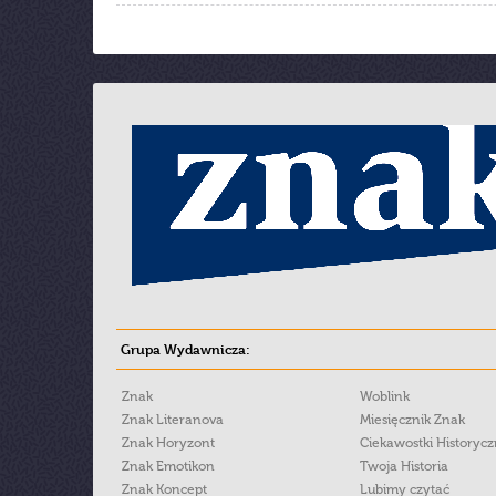
Grupa Wydawnicza:
Znak
Woblink
Znak Literanova
Miesięcznik Znak
Znak Horyzont
Ciekawostki Historyc
Znak Emotikon
Twoja Historia
Znak Koncept
Lubimy czytać