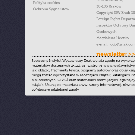
ul. Kościuszki 37,
Polityka cookies
30-105 Kraków
Ochrona Sygnalistow
Copyright SIW Znak 2
Foreign Rights Depart
Inspektor Ochrony Da
Osobowych
Magdalena Heczko
e-mail:
iodo@znak.com
newsletter >
Społeczny Instytut Wydawniczy Znak wyraża zgodę na wykorzy
materiałów dostępnych aktualnie na stronie www.wydawnictwoz
jak: okładki, fragmenty tekstu, biogramy autorów oraz opisy ksią
mogą zostać wykorzystane w recenzjach książek, katalogach i
bibliotecznych (OPAC) oraz materiałach promujących legalną dy
książek. Usunięcie materiału z ww. strony internetowej, równoz
cofnięciem udzielonej zgody.