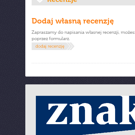
Dodaj własną recenzję
Zapraszamy do napisania własnej recenzji, możes
poprzez formularz.