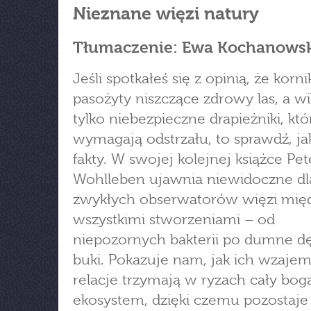
Nieznane więzi natury
Tłumaczenie: Ewa Kochanows
Jeśli spotkałeś się z opinią, że korni
pasożyty niszczące zdrowy las, a wil
tylko niebezpieczne drapieżniki, któ
wymagają odstrzału, to sprawdź, jak
fakty. W swojej kolejnej książce Pet
Wohlleben ujawnia niewidoczne dl
zwykłych obserwatorów więzi mię
wszystkimi stworzeniami – od
niepozornych bakterii po dumne dę
buki. Pokazuje nam, jak ich wzaje
relacje trzymają w ryzach cały bog
ekosystem, dzięki czemu pozostaj