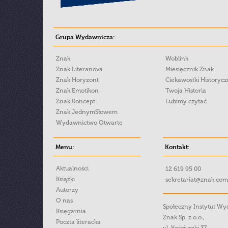
Grupa Wydawnicza:
Znak
Woblink
Znak Literanova
Miesięcznik Znak
Znak Horyzont
Ciekawostki Historyc
Znak Emotikon
Twoja Historia
Znak Koncept
Lubimy czytać
Znak JednymSłowem
Wydawnictwo Otwarte
Menu:
Kontakt:
Aktualności
12 619 95 00
Książki
sekretariat@znak.com
Autorzy
O nas
Społeczny Instytut W
Księgarnia
Znak Sp. z o.o.,
Poczta literacka