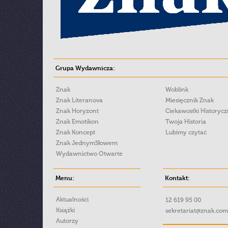
Grupa Wydawnicza:
Znak
Woblink
Znak Literanova
Miesięcznik Znak
Znak Horyzont
Ciekawostki Historyc
Znak Emotikon
Twoja Historia
Znak Koncept
Lubimy czytać
Znak JednymSłowem
Wydawnictwo Otwarte
Menu:
Kontakt:
Aktualności
12 619 95 00
Książki
sekretariat@znak.com
Autorzy