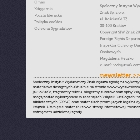
O nas
Społeczny Instytut W
Księgarnia
Znak Sp. z o.o.,
Poczta literacka
ul. Kościuszki 37,
Polityka cookies
30-105 Kraków
Ochrona Sygnalistow
Copyright SIW Znak 2
Foreign Rights Depart
Inspektor Ochrony Da
Osobowych
Magdalena Heczko
e-mail:
iodo@znak.com
newsletter >
Społeczny Instytut Wydawniczy Znak wyraża zgodę na wykorzy
materiałów dostępnych aktualnie na stronie www.wydawnictwoz
jak: okładki, fragmenty tekstu, biogramy autorów oraz opisy ksią
mogą zostać wykorzystane w recenzjach książek, katalogach i
bibliotecznych (OPAC) oraz materiałach promujących legalną dy
książek. Usunięcie materiału z ww. strony internetowej, równoz
cofnięciem udzielonej zgody.