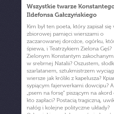
Wszystkie twarze Konstanteg
Ildefonsa Gałczyńskiego
Kim był ten poeta, który zapisał się
zbiorowej pamięci wierszami o
zaczarowanej dorożce, ogórku, któ
śpiewa, i Teatrzykiem Zielona Gęś?
Zielonym Konstantym zakochanym 
w srebrnej Natalii? Oszustem, słod
szarlatanem, sztukmistrzem wycią
wiersze jak króliki z kapelusza? Kpi
sypiącym fajerwerkami dowcipu? 
„psem na forsę” piszącym na akord 
kto zapłaci? Postacią tragiczną, uw
nałóg i kolejne polityczne układy?