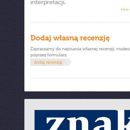
interpretacji.
>>> 
Dodaj własną recenzję
Zapraszamy do napisania własnej recenzji, możes
poprzez formularz.