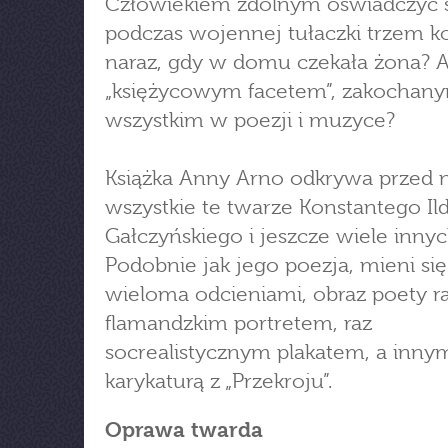
Człowiekiem zdolnym oświadczyć 
podczas wojennej tułaczki trzem 
naraz, gdy w domu czekała żona? 
„księżycowym facetem”, zakochan
wszystkim w poezji i muzyce?
Książka Anny Arno odkrywa przed 
wszystkie te twarze Konstantego Il
Gałczyńskiego i jeszcze wiele innyc
Podobnie jak jego poezja, mieni się
wieloma odcieniami, obraz poety ra
flamandzkim portretem, raz
socrealistycznym plakatem, a inn
karykaturą z „Przekroju”.
Oprawa twarda