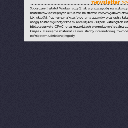
newsletter >
Społeczny Instytut Wydawniczy Znak wyraża zgodę na wykorzy
materiałów dostępnych aktualnie na stronie www.wydawnictwoz
jak: okładki, fragmenty tekstu, biogramy autorów oraz opisy ksią
mogą zostać wykorzystane w recenzjach książek, katalogach i
bibliotecznych (OPAC) oraz materiałach promujących legalną dy
książek. Usunięcie materiału z ww. strony internetowej, równoz
cofnięciem udzielonej zgody.