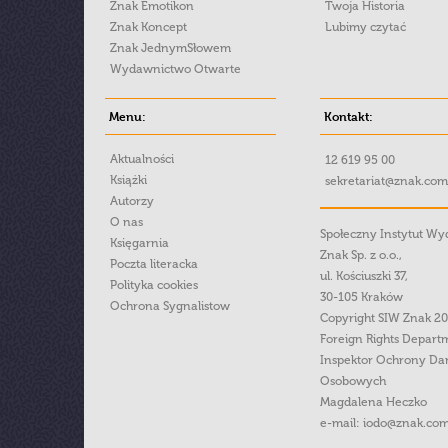
Znak Emotikon
Twoja Historia
Znak Koncept
Lubimy czytać
Znak JednymSłowem
Wydawnictwo Otwarte
Menu:
Kontakt:
Aktualności
12 619 95 00
Książki
sekretariat@znak.com
Autorzy
O nas
Społeczny Instytut W
Księgarnia
Znak Sp. z o.o.,
Poczta literacka
ul. Kościuszki 37,
Polityka cookies
30-105 Kraków
Ochrona Sygnalistow
Copyright SIW Znak 2
Foreign Rights Depart
Inspektor Ochrony Da
Osobowych
Magdalena Heczko
e-mail:
iodo@znak.com