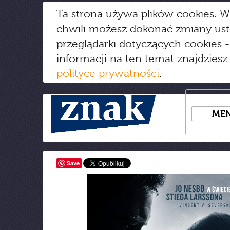
Ta strona używa plików cookies. W
chwili możesz dokonać zmiany us
przeglądarki dotyczących cookies
-
informacji na ten temat znajdziesz
polityce prywatności
.
ME
Save