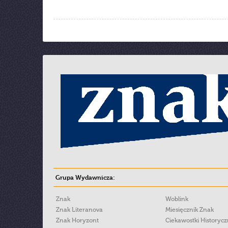
Grupa Wydawnicza:
Znak
Woblink
Znak Literanova
Miesięcznik Znak
Znak Horyzont
Ciekawostki Historyc