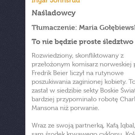
Ingar Johnsrud
Naśladowcy
Tłumaczenie: Maria Gołębiews
To nie będzie proste śledztwo
Rozwiedziony, skonfliktowany z
przełożonym komisarz norweskiej p
Fredrik Beier liczył na rutynowe
poszukiwania zaginionej kobiety. To
zastał w siedzibie sekty Boskie Świa
bardziej przypominało robotę Char
Mansona niż porwanie.
Wraz ze swoją partnerką, Kafą Iqbal,
sam środek krwawego cyklonu. Kol