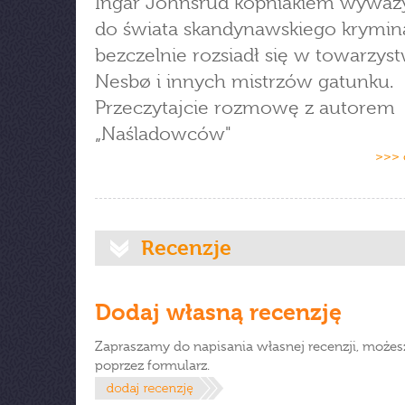
Ingar Johnsrud kopniakiem wyważy
do świata skandynawskiego krymina
bezczelnie rozsiadł się w towarzys
Nesbø i innych mistrzów gatunku.
Przeczytajcie rozmowę z autorem
„Naśladowców"
>>> 
Recenzje
Dodaj własną recenzję
Zapraszamy do napisania własnej recenzji, możes
poprzez formularz.