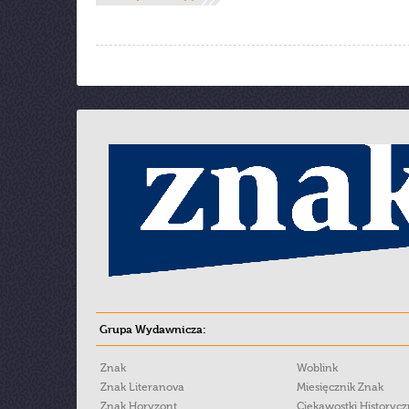
Grupa Wydawnicza:
Znak
Woblink
Znak Literanova
Miesięcznik Znak
Znak Horyzont
Ciekawostki Historyc