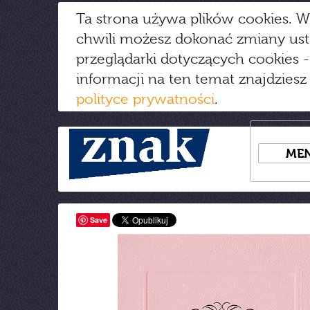
Ta strona używa plików cookies. W
chwili możesz dokonać zmiany us
przeglądarki dotyczących cookies
-
informacji na ten temat znajdziesz
polityce prywatności
.
ME
Save