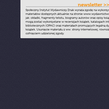
newsletter >
Społeczny Instytut Wydawniczy Znak wyraża zgodę na wykorzy
materiałów dostępnych aktualnie na stronie www.wydawnictwoz
jak: okładki, fragmenty tekstu, biogramy autorów oraz opisy ksią
mogą zostać wykorzystane w recenzjach książek, katalogach i
bibliotecznych (OPAC) oraz materiałach promujących legalną dy
książek. Usunięcie materiału z ww. strony internetowej, równoz
cofnięciem udzielonej zgody.