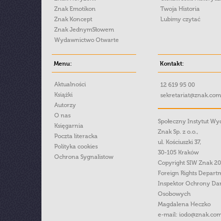
Znak Emotikon
Twoja Historia
Znak Koncept
Lubimy czytać
Znak JednymSłowem
Wydawnictwo Otwarte
Menu:
Kontakt:
Aktualności
12 619 95 00
Książki
sekretariat@znak.com
Autorzy
O nas
Społeczny Instytut W
Księgarnia
Znak Sp. z o.o.,
Poczta literacka
ul. Kościuszki 37,
Polityka cookies
30-105 Kraków
Ochrona Sygnalistow
Copyright SIW Znak 2
Foreign Rights Depart
Inspektor Ochrony Da
Osobowych
Magdalena Heczko
e-mail:
iodo@znak.com