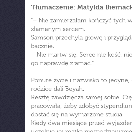
Tłumaczenie: Matylda Biernac
"− Nie zamierzałam kończyć tych w
złamanym sercem.
Samson przechyla głowę i przygląd
bacznie.
− Nie martw się. Serce nie kość, nie
go naprawdę złamać."
Ponure życie i nazwisko to jedyne,
rodzice dali Beyah.
Resztę zawdzięcza samej sobie. Ci
pracowała, żeby zdobyć stypendium
dostać się na wymarzone studia.
Kiedy dwa miesiące przed wyjazd
uczelnię jej matka niespodziewanie