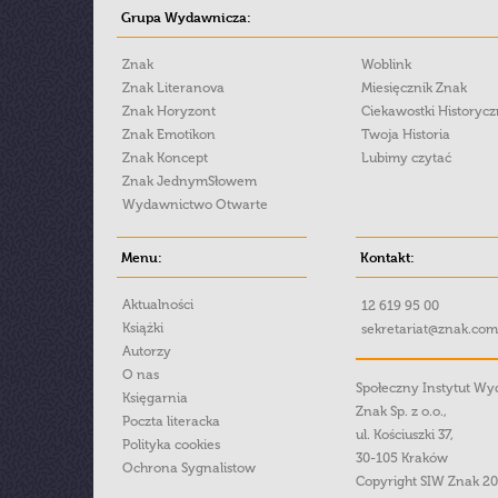
Grupa Wydawnicza:
Znak
Woblink
Znak Literanova
Miesięcznik Znak
Znak Horyzont
Ciekawostki Historyc
Znak Emotikon
Twoja Historia
Znak Koncept
Lubimy czytać
Znak JednymSłowem
Wydawnictwo Otwarte
Menu:
Kontakt:
Aktualności
12 619 95 00
Książki
sekretariat@znak.com
Autorzy
O nas
Społeczny Instytut W
Księgarnia
Znak Sp. z o.o.,
Poczta literacka
ul. Kościuszki 37,
Polityka cookies
30-105 Kraków
Ochrona Sygnalistow
Copyright SIW Znak 2