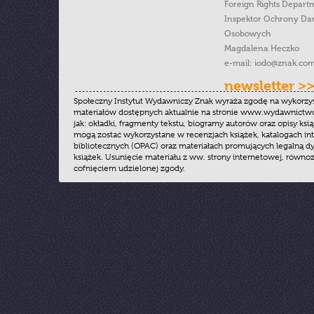
Foreign Rights Depart
Inspektor Ochrony Da
Osobowych
Magdalena Heczko
e-mail:
iodo@znak.com
newsletter >
Społeczny Instytut Wydawniczy Znak wyraża zgodę na wykorzy
materiałów dostępnych aktualnie na stronie www.wydawnictwoz
jak: okładki, fragmenty tekstu, biogramy autorów oraz opisy ksią
mogą zostać wykorzystane w recenzjach książek, katalogach i
bibliotecznych (OPAC) oraz materiałach promujących legalną dy
książek. Usunięcie materiału z ww. strony internetowej, równoz
cofnięciem udzielonej zgody.