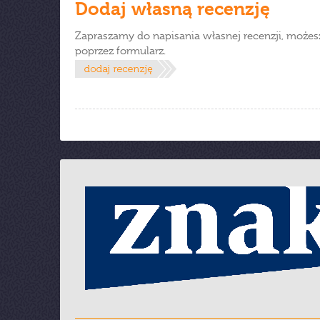
Dodaj własną recenzję
Zapraszamy do napisania własnej recenzji, możes
poprzez formularz.