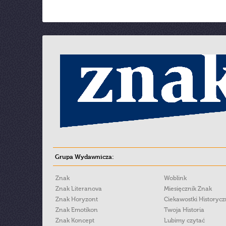
Grupa Wydawnicza:
Znak
Woblink
Znak Literanova
Miesięcznik Znak
Znak Horyzont
Ciekawostki Historyc
Znak Emotikon
Twoja Historia
Znak Koncept
Lubimy czytać