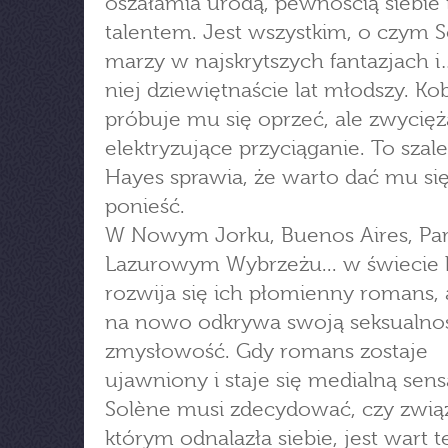
oszałamia urodą, pewnością siebie 
talentem. Jest wszystkim, o czym 
marzy w najskrytszych fantazjach i
niej dziewiętnaście lat młodszy. Ko
próbuje mu się oprzeć, ale zwycięż
elektryzujące przyciąganie. To szal
Hayes sprawia, że warto dać mu si
ponieść.
W Nowym Jorku, Buenos Aires, Par
Lazurowym Wybrzeżu... w świecie b
rozwija się ich płomienny romans, 
na nowo odkrywa swoją seksualnoś
zmysłowość. Gdy romans zostaje
ujawniony i staje się medialną sens
Solène musi zdecydować, czy zwią
którym odnalazła siebie, jest wart t