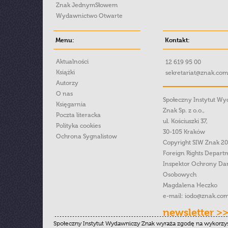
Znak JednymSłowem
Wydawnictwo Otwarte
Menu:
Kontakt:
Aktualności
12 619 95 00
Książki
sekretariat@znak.com
Autorzy
O nas
Społeczny Instytut W
Księgarnia
Znak Sp. z o.o.,
Poczta literacka
ul. Kościuszki 37,
Polityka cookies
30-105 Kraków
Ochrona Sygnalistow
Copyright SIW Znak 2
Foreign Rights Depart
Inspektor Ochrony Da
Osobowych
Magdalena Heczko
e-mail:
iodo@znak.com
newsletter >
Społeczny Instytut Wydawniczy Znak wyraża zgodę na wykorzy