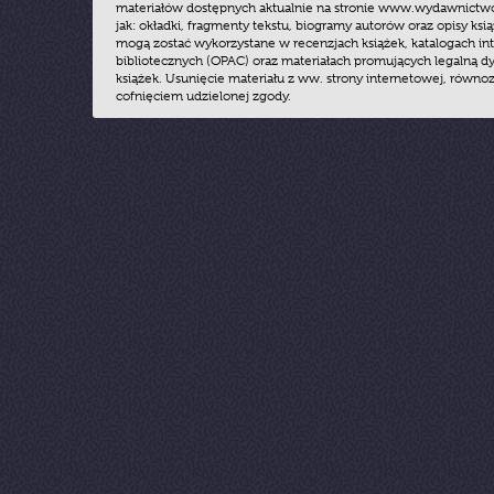
materiałów dostępnych aktualnie na stronie www.wydawnictwoz
jak: okładki, fragmenty tekstu, biogramy autorów oraz opisy ksią
mogą zostać wykorzystane w recenzjach książek, katalogach i
bibliotecznych (OPAC) oraz materiałach promujących legalną dy
książek. Usunięcie materiału z ww. strony internetowej, równoz
cofnięciem udzielonej zgody.