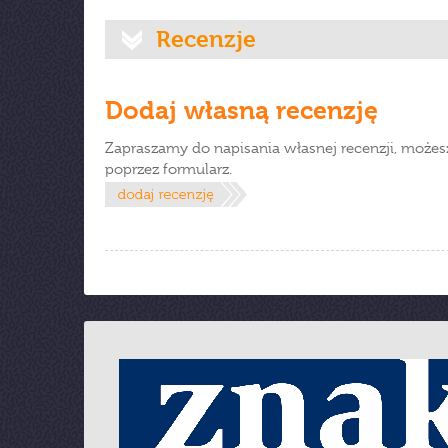
Recenzje
Dodaj własną recenzję
Zapraszamy do napisania własnej recenzji, możes
poprzez formularz.