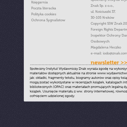
Księgarnia
Znak Sp. z o.o.,
Poczta literacka
ul. Kościuszki 37,
Polityka cookies
30-105 Kraków
Ochrona Sygnalistow
Copyright SIW Znak 2
Foreign Rights Depart
Inspektor Ochrony Da
Osobowych
Magdalena Heczko
e-mail:
iodo@znak.com
newsletter >
Społeczny Instytut Wydawniczy Znak wyraża zgodę na wykorzy
materiałów dostępnych aktualnie na stronie www.wydawnictwoz
jak: okładki, fragmenty tekstu, biogramy autorów oraz opisy ksią
mogą zostać wykorzystane w recenzjach książek, katalogach i
bibliotecznych (OPAC) oraz materiałach promujących legalną dy
książek. Usunięcie materiału z ww. strony internetowej, równoz
cofnięciem udzielonej zgody.