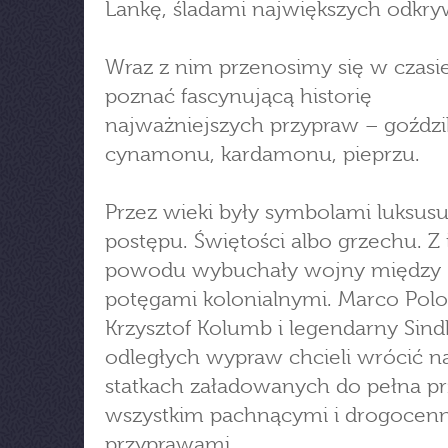
Lankę, śladami największych odkr
Wraz z nim przenosimy się w czasie
poznać fascynującą historię
najważniejszych przypraw – goźdz
cynamonu, kardamonu, pieprzu.
Przez wieki były symbolami luksusu
postępu. Świętości albo grzechu. Z 
powodu wybuchały wojny między
potęgami kolonialnymi. Marco Polo
Krzysztof Kolumb i legendarny Sind
odległych wypraw chcieli wrócić n
statkach załadowanych do pełna p
wszystkim pachnącymi i drogocen
przyprawami.