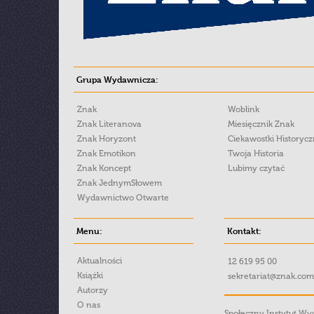
Grupa Wydawnicza:
Znak
Woblink
Znak Literanova
Miesięcznik Znak
Znak Horyzont
Ciekawostki Historyc
Znak Emotikon
Twoja Historia
Znak Koncept
Lubimy czytać
Znak JednymSłowem
Wydawnictwo Otwarte
Menu:
Kontakt:
Aktualności
12 619 95 00
Książki
sekretariat@znak.com
Autorzy
O nas
Społeczny Instytut W