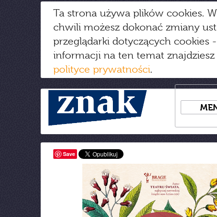
Ta strona używa plików cookies. W
chwili możesz dokonać zmiany us
przeglądarki dotyczących cookies
-
informacji na ten temat znajdziesz
polityce prywatności
.
ME
Save