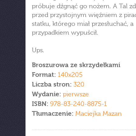
próbuje dźgnąć go nożem. A Tal zdr
przed przystojnym więźniem z pira
statku, którego miał przesłuchać, a
przypadkiem wypuścił.
Ups.
Broszurowa ze skrzydełkami
Format:
140x205
Liczba stron:
320
Wydanie:
pierwsze
ISBN:
978-83-240-8875-1
Tłumaczenie:
Maciejka Mazan