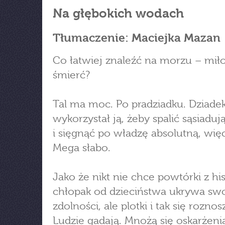
Na głębokich wodach
Tłumaczenie: Maciejka Mazan
Co łatwiej znaleźć na morzu – mił
śmierć?
Tal ma moc. Po pradziadku. Dziadek
wykorzystał ją, żeby spalić sąsiaduj
i sięgnąć po władzę absolutną, więc.
Mega słabo.
Jako że nikt nie chce powtórki z hist
chłopak od dzieciństwa ukrywa sw
zdolności, ale plotki i tak się roznos
Ludzie gadają. Mnożą się oskarżenia