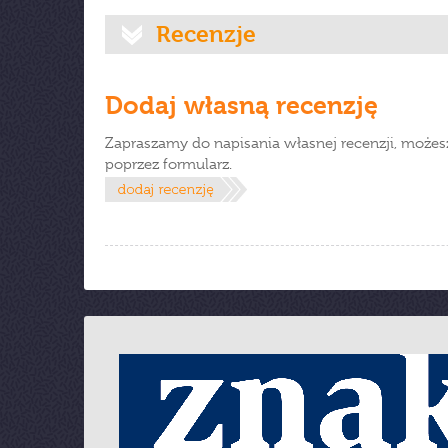
Recenzje
Dodaj własną recenzję
Zapraszamy do napisania własnej recenzji, możes
poprzez formularz.