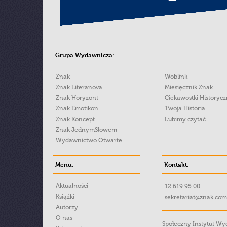
Grupa Wydawnicza:
Znak
Woblink
Znak Literanova
Miesięcznik Znak
Znak Horyzont
Ciekawostki Historyc
Znak Emotikon
Twoja Historia
Znak Koncept
Lubimy czytać
Znak JednymSłowem
Wydawnictwo Otwarte
Menu:
Kontakt:
Aktualności
12 619 95 00
Książki
sekretariat@znak.com
Autorzy
O nas
Społeczny Instytut W