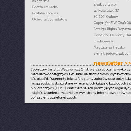
Księgarnia
Znak Sp. z o.o.,
Poczta literacka
ul. Kościuszki 37,
Polityka cookies
30-105 Kraków
Ochrona Sygnalistow
Copyright SIW Znak 2
Foreign Rights Depart
Inspektor Ochrony Da
Osobowych
Magdalena Heczko
e-mail:
iodo@znak.com
newsletter >
Społeczny Instytut Wydawniczy Znak wyraża zgodę na wykorzy
materiałów dostępnych aktualnie na stronie www.wydawnictwoz
jak: okładki, fragmenty tekstu, biogramy autorów oraz opisy ksią
mogą zostać wykorzystane w recenzjach książek, katalogach i
bibliotecznych (OPAC) oraz materiałach promujących legalną dy
książek. Usunięcie materiału z ww. strony internetowej, równoz
cofnięciem udzielonej zgody.