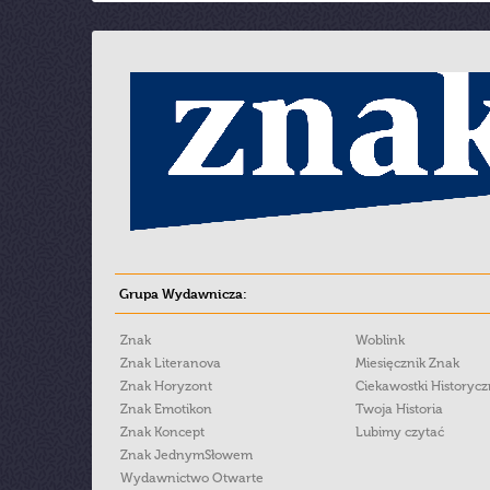
Grupa Wydawnicza:
Znak
Woblink
Znak Literanova
Miesięcznik Znak
Znak Horyzont
Ciekawostki Historyc
Znak Emotikon
Twoja Historia
Znak Koncept
Lubimy czytać
Znak JednymSłowem
Wydawnictwo Otwarte