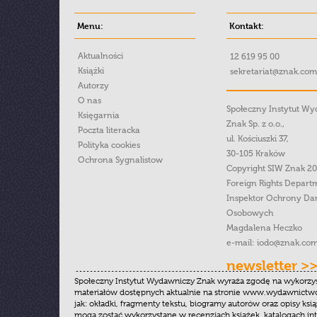
Menu:
Kontakt:
Aktualności
12 619 95 00
Książki
sekretariat@znak.com
Autorzy
O nas
Społeczny Instytut W
Księgarnia
Znak Sp. z o.o.,
Poczta literacka
ul. Kościuszki 37,
Polityka cookies
30-105 Kraków
Ochrona Sygnalistow
Copyright SIW Znak 2
Foreign Rights Depart
Inspektor Ochrony Da
Osobowych
Magdalena Heczko
e-mail:
iodo@znak.com
newsletter >
Społeczny Instytut Wydawniczy Znak wyraża zgodę na wykorzy
materiałów dostępnych aktualnie na stronie www.wydawnictwoz
jak: okładki, fragmenty tekstu, biogramy autorów oraz opisy ksią
mogą zostać wykorzystane w recenzjach książek, katalogach i