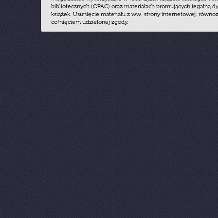
bibliotecznych (OPAC) oraz materiałach promujących legalną dy
książek. Usunięcie materiału z ww. strony internetowej, równoz
cofnięciem udzielonej zgody.