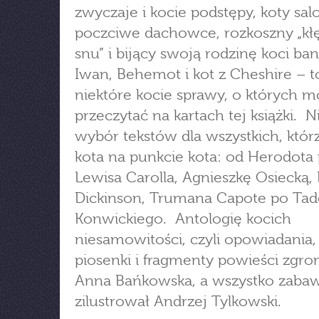
zwyczaje i kocie podstępy, koty sa
poczciwe dachowce, rozkoszny „kł
snu” i bijący swoją rodzinę koci ba
Iwan, Behemot i kot z Cheshire – t
niektóre kocie sprawy, o których 
przeczytać na kartach tej książki. 
wybór tekstów dla wszystkich, któr
kota na punkcie kota: od Herodota
Lewisa Carolla, Agnieszkę Osiecką,
Dickinson, Trumana Capote po Tad
Konwickiego. Antologię kocich
niesamowitości, czyli opowiadania,
piosenki i fragmenty powieści zgro
Anna Bańkowska, a wszystko zaba
zilustrował Andrzej Tylkowski.