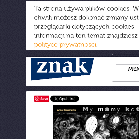
Ta strona używa plików cookies. W
chwili możesz dokonać zmiany us
przeglądarki dotyczących cookies
-
informacji na ten temat znajdziesz
polityce prywatności
.
ME
Save