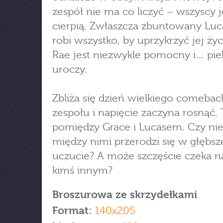
zespół nie ma co liczyć – wszyscy j
cierpią. Zwłaszcza zbuntowany Luca
robi wszystko, by uprzykrzyć jej życ
Rae jest niezwykle pomocny i… piek
uroczy.
Zbliża się dzień wielkiego comebac
zespołu i napięcie zaczyna rosnąć.
pomiędzy Grace i Lucasem. Czy ni
między nimi przerodzi się w głębsz
uczucie? A może szczęście czeka n
kimś innym?
Broszurowa ze skrzydełkami
Format:
140x205