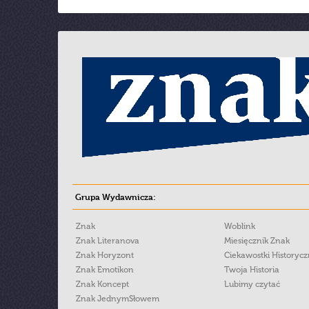
Grupa Wydawnicza:
Znak
Woblink
Znak Literanova
Miesięcznik Znak
Znak Horyzont
Ciekawostki Historyc
Znak Emotikon
Twoja Historia
Znak Koncept
Lubimy czytać
Znak JednymSłowem