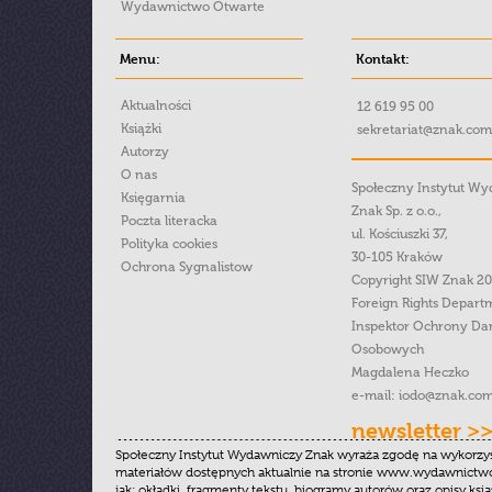
Wydawnictwo Otwarte
Menu:
Kontakt:
Aktualności
12 619 95 00
Książki
sekretariat@znak.com
Autorzy
O nas
Społeczny Instytut W
Księgarnia
Znak Sp. z o.o.,
Poczta literacka
ul. Kościuszki 37,
Polityka cookies
30-105 Kraków
Ochrona Sygnalistow
Copyright SIW Znak 2
Foreign Rights Depart
Inspektor Ochrony Da
Osobowych
Magdalena Heczko
e-mail:
iodo@znak.com
newsletter >
Społeczny Instytut Wydawniczy Znak wyraża zgodę na wykorzy
materiałów dostępnych aktualnie na stronie www.wydawnictwoz
jak: okładki, fragmenty tekstu, biogramy autorów oraz opisy ksią