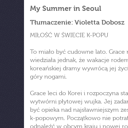
My Summer in Seoul
Tłumaczenie: Violetta Dobosz
MIŁOŚĆ W ŚWIECIE K-POPU
To miało być cudowne lato. Grace 
wiedziała jednak, że wakacje rode
koreańskiej dramy wywrócą jej życ
góry nogami.
Grace leci do Korei i rozpoczyna st
wytwórni płytowej wujka. Jej zad
być opieka nad najsławniejszym z
k-popowym. Początkowo nie potrafi
odnaleźć w obcym kraju i nowej rol