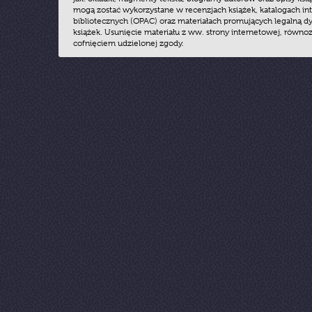
mogą zostać wykorzystane w recenzjach książek, katalogach i
bibliotecznych (OPAC) oraz materiałach promujących legalną dy
książek. Usunięcie materiału z ww. strony internetowej, równoz
cofnięciem udzielonej zgody.