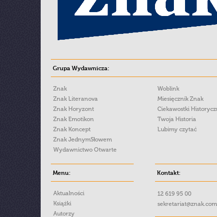
Grupa Wydawnicza:
Znak
Woblink
Znak Literanova
Miesięcznik Znak
Znak Horyzont
Ciekawostki Historyc
Znak Emotikon
Twoja Historia
Znak Koncept
Lubimy czytać
Znak JednymSłowem
Wydawnictwo Otwarte
Menu:
Kontakt:
Aktualności
12 619 95 00
Książki
sekretariat@znak.com
Autorzy