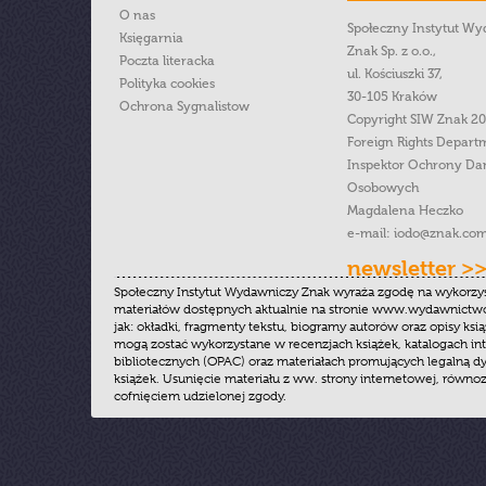
O nas
Społeczny Instytut W
Księgarnia
Znak Sp. z o.o.,
Poczta literacka
ul. Kościuszki 37,
Polityka cookies
30-105 Kraków
Ochrona Sygnalistow
Copyright SIW Znak 2
Foreign Rights Depart
Inspektor Ochrony Da
Osobowych
Magdalena Heczko
e-mail:
iodo@znak.com
newsletter >
Społeczny Instytut Wydawniczy Znak wyraża zgodę na wykorzy
materiałów dostępnych aktualnie na stronie www.wydawnictwoz
jak: okładki, fragmenty tekstu, biogramy autorów oraz opisy ksią
mogą zostać wykorzystane w recenzjach książek, katalogach i
bibliotecznych (OPAC) oraz materiałach promujących legalną dy
książek. Usunięcie materiału z ww. strony internetowej, równoz
cofnięciem udzielonej zgody.