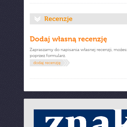
Recenzje
Dodaj własną recenzję
Zapraszamy do napisania własnej recenzji, możes
poprzez formularz.