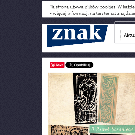
Ta strona używa plików cookies. W każd
- więcej informacji na ten temat znajdzi
Aktu
Save