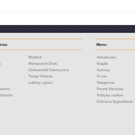
cza:
Menu:
Woblink
Aktualności
a
Miesięcznik Znak
Książki
Ciekawostki Historyczne
Autorzy
Twoja Historia
O nas
Lubimy czytać
Księgarnia
łowem
Poczta literacka
Otwarte
Polityka cookies
Ochrona Sygnalistow