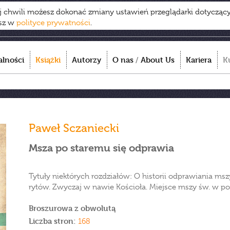
ej chwili możesz dokonać zmiany ustawień przeglądarki dotycząc
esz w
polityce prywatności
.
alności
Książki
Autorzy
O nas
/
About Us
Kariera
K
Paweł Sczaniecki
Msza po staremu się odprawia
Tytuły niektórych rozdziałów: O historii odprawiania ms
rytów. Zwyczaj w nawie Kościoła. Miejsce mszy św. w pob
Broszurowa z obwolutą
Liczba stron:
168