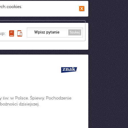
ych cookies
Szukaj
up:
zy św. w Polsce. Śpiewy. Pochodzenie
ożności dzisiejszej.