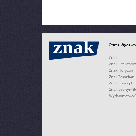
Grupa Wydawni
Znak
Znak Literanov
Znak Horyzont
Znak Emotikon
Znak Koncept
Znak JednymS
Wydawnictwo 