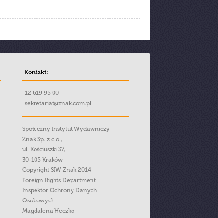
Kontakt:
12 619 95 00
sekretariat@znak.com.pl
Społeczny Instytut Wydawniczy
Znak Sp. z o.o.,
ul. Kościuszki 37,
30-105 Kraków
Copyright SIW Znak 2014
Foreign Rights Department
Inspektor Ochrony Danych
Osobowych
Magdalena Heczko