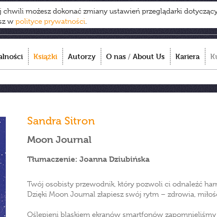
ej chwili możesz dokonać zmiany ustawień przeglądarki dotycząc
esz w
polityce prywatności
.
alności
Książki
Autorzy
O nas
/
About Us
Kariera
K
Sandra Sitron
Moon Journal
Tłumaczenie: Joanna Dziubińska
Twój osobisty przewodnik, który pozwoli ci odnaleźć h
Dzięki Moon Journal złapiesz swój rytm – zdrowia, miłości
Oślepieni blaskiem ekranów smartfonów zapomnieliśmy o