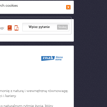
ych cookies
Szukaj
up:
armonię z naturą i wewnętrzną równowagę.
 i kariery.
 naturalnym rytmie życia, który