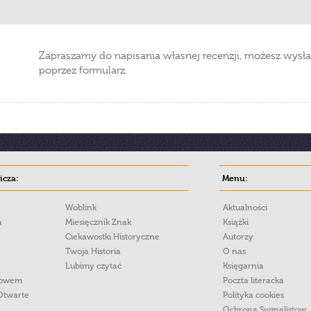
Zapraszamy do napisania własnej recenzji, możesz wysła
poprzez formularz.
cza:
Menu:
Woblink
Aktualności
a
Miesięcznik Znak
Książki
Ciekawostki Historyczne
Autorzy
Twoja Historia
O nas
Lubimy czytać
Księgarnia
łowem
Poczta literacka
Otwarte
Polityka cookies
Ochrona Sygnalistow