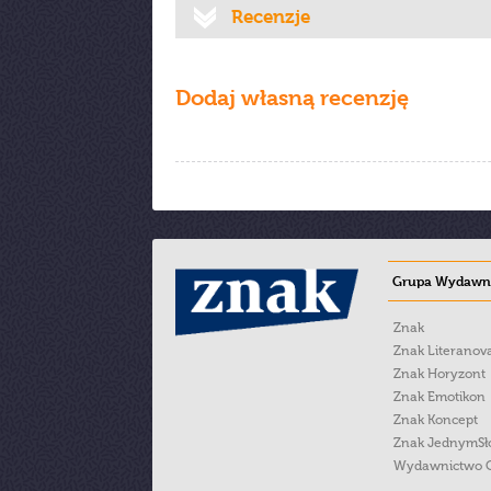
Recenzje
Dodaj własną recenzję
Grupa Wydawni
Znak
Znak Literanov
Znak Horyzont
Znak Emotikon
Znak Koncept
Znak JednymS
Wydawnictwo 