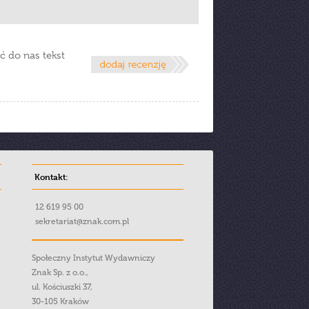
ć do nas tekst
Kontakt:
12 619 95 00
sekretariat@znak.com.pl
Społeczny Instytut Wydawniczy
Znak Sp. z o.o.,
ul. Kościuszki 37,
30-105 Kraków