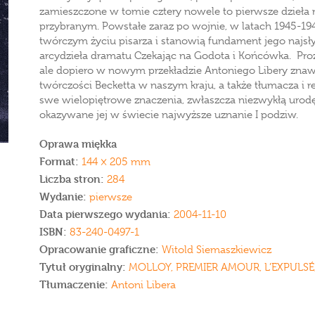
zamieszczone w tomie cztery nowele to pierwsze dzieła 
przybranym. Powstałe zaraz po wojnie, w latach 1945-1947
twórczym życiu pisarza i stanowią fundament jego najsł
arcydzieła dramatu Czekając na Godota i Końcówka. Proz
ale dopiero w nowym przekładzie Antoniego Libery znaw
twórczości Becketta w naszym kraju, a także tłumacza i 
swe wielopiętrowe znaczenia, zwłaszcza niezwykłą urodę j
okazywane jej w świecie najwyższe uznanie I podziw.
Oprawa miękka
Format:
144 × 205 mm
Liczba stron:
284
Wydanie:
pierwsze
Data pierwszego wydania:
2004-11-10
ISBN:
83-240-0497-1
Opracowanie graficzne:
Witold Siemaszkiewicz
Tytuł oryginalny:
MOLLOY, PREMIER AMOUR, L’EXPULSÉ,
Tłumaczenie:
Antoni Libera