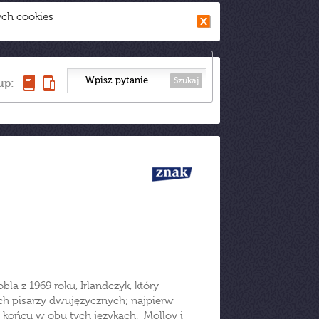
ych cookies
Szukaj
up:
bla z 1969 roku, Irlandczyk, który
ych pisarzy dwujęzycznych; najpierw
w końcu w obu tych językach. Molloy i