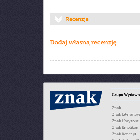
Recenzje
Dodaj własną recenzję
Grupa Wydawni
Znak
Znak Literanov
Znak Horyzont
Znak Emotikon
Znak Koncept