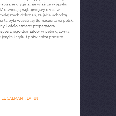
napisane oryginalnie właśnie w języku
, otwierają najbujniejszy okres w
ynniejszych dokonań, za jakie uchodzą
a ta była wcześniej tłumaczona na polski,
cy i wieloletniego propagatora
reżysera jego dramatów w pełni ujawnia
ęzyka i stylu, i potwierdza przez to
 LE CALMANT, LA FIN