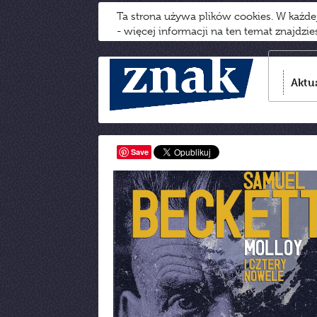
Ta strona używa plików cookies. W każd
- więcej informacji na ten temat znajdzi
Aktu
Save