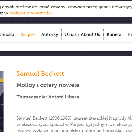
ej chwili możesz dokonać zmiany ustawień przeglądarki dotycząc
esz w
polityce prywatności
.
alności
Książki
Autorzy
O nas
/
About Us
Kariera
K
Samuel Beckett
Molloy i cztery nowele
Tłumaczenie: Antoni Libera
Samuel Beckett (1906 1989), laureat literackiej Nagrody No
większość życia spędził w Paryżu, był jednym z nieliczn
tworzył wyłącznie po angielsku, potem po francusku, a 