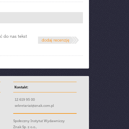
ć do nas tekst
Kontakt:
12 619 95 00
sekretariat@znak.com.pl
Społeczny Instytut Wydawniczy
Znak Sp. z o.o.,