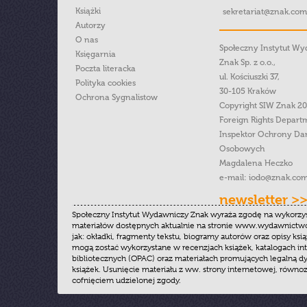
Książki
sekretariat@znak.com
Autorzy
O nas
Społeczny Instytut W
Księgarnia
Znak Sp. z o.o.,
Poczta literacka
ul. Kościuszki 37,
Polityka cookies
30-105 Kraków
Ochrona Sygnalistow
Copyright SIW Znak 2
Foreign Rights Depart
Inspektor Ochrony Da
Osobowych
Magdalena Heczko
e-mail:
iodo@znak.com
newsletter >
Społeczny Instytut Wydawniczy Znak wyraża zgodę na wykorzy
materiałów dostępnych aktualnie na stronie www.wydawnictwoz
jak: okładki, fragmenty tekstu, biogramy autorów oraz opisy ksią
mogą zostać wykorzystane w recenzjach książek, katalogach i
bibliotecznych (OPAC) oraz materiałach promujących legalną dy
książek. Usunięcie materiału z ww. strony internetowej, równoz
cofnięciem udzielonej zgody.