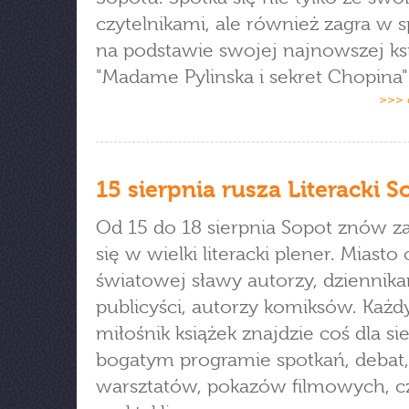
czytelnikami, ale również zagra w s
na podstawie swojej najnowszej ksi
"Madame Pylinska i sekret Chopina"
>>> 
15 sierpnia rusza Literacki S
Od 15 do 18 sierpnia Sopot znów z
się w wielki literacki plener. Miast
światowej sławy autorzy, dziennika
publicyści, autorzy komiksów. Każd
miłośnik książek znajdzie coś dla si
bogatym programie spotkań, debat,
warsztatów, pokazów filmowych, cz