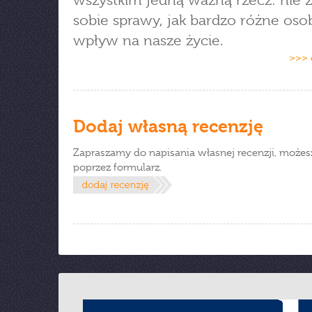
wszystkim jedną ważną rzecz: nie 
sobie sprawy, jak bardzo różne os
wpływ na nasze życie.
>>> 
Dodaj własną recenzję
Zapraszamy do napisania własnej recenzji, możes
poprzez formularz.