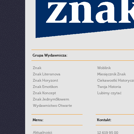
Grupa Wydawnicza:
Znak
Woblink
Znak Literanova
Miesięcznik Znak
Znak Horyzont
Ciekawostki Historyc
Znak Emotikon
Twoja Historia
Znak Koncept
Lubimy czytać
Znak JednymSłowem
Wydawnictwo Otwarte
Menu:
Kontakt:
Aktualności
12 619 95 00