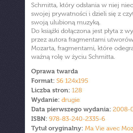
Schmitta, który odsłania w niej nie
swojej prywatności i dzieli się z cz
swoją ulubioną muzyką.
Do książki dołączona jest płyta z 
przez autora fragmentami utworó
Mozarta, fragmentami, które odegr
ważną rolę w życiu Schmitta.
Oprawa twarda
Format:
S6 124x195
Liczba stron:
128
Wydanie:
drugie
Data pierwszego wydania:
2008-
ISBN:
978-83-240-2335-6
Tytuł oryginalny:
Ma Vie avec Moz