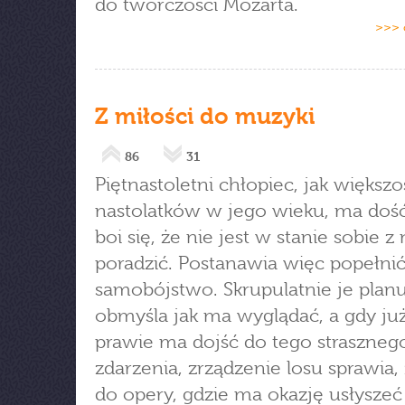
do twórczości Mozarta.
>>> 
Z miłości do muzyki
86
31
Piętnastoletni chłopiec, jak większo
nastolatków w jego wieku, ma dość
boi się, że nie jest w stanie sobie z
poradzić. Postanawia więc popełni
samobójstwo. Skrupulatnie je planu
obmyśla jak ma wyglądać, a gdy już
prawie ma dojść do tego straszneg
zdarzenia, zrządzenie losu sprawia, ż
do opery, gdzie ma okazję usłysze