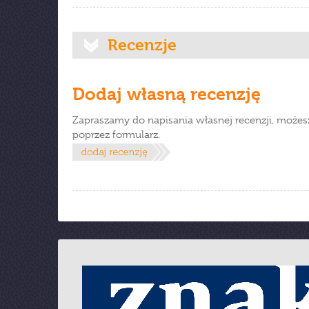
Recenzje
Dodaj własną recenzję
Zapraszamy do napisania własnej recenzji, możes
poprzez formularz.