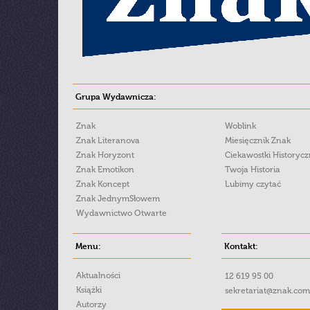
Grupa Wydawnicza:
Znak
Woblink
Znak Literanova
Miesięcznik Znak
Znak Horyzont
Ciekawostki Historyc
Znak Emotikon
Twoja Historia
Znak Koncept
Lubimy czytać
Znak JednymSłowem
Wydawnictwo Otwarte
Menu:
Kontakt:
Aktualności
12 619 95 00
Książki
sekretariat@znak.com
Autorzy