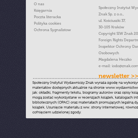
O nas
Społeczny Instytut W
Księgarnia
Znak Sp. z o.o.,
Poczta literacka
ul. Kościuszki 37,
Polityka cookies
30-105 Kraków
Ochrona Sygnalistow
Copyright SIW Znak 2
Foreign Rights Depart
Inspektor Ochrony Da
Osobowych
Magdalena Heczko
e-mail:
iodo@znak.com
newsletter >
Społeczny Instytut Wydawniczy Znak wyraża zgodę na wykorzy
materiałów dostępnych aktualnie na stronie www.wydawnictwoz
jak: okładki, fragmenty tekstu, biogramy autorów oraz opisy ksią
mogą zostać wykorzystane w recenzjach książek, katalogach i
bibliotecznych (OPAC) oraz materiałach promujących legalną dy
książek. Usunięcie materiału z ww. strony internetowej, równoz
cofnięciem udzielonej zgody.