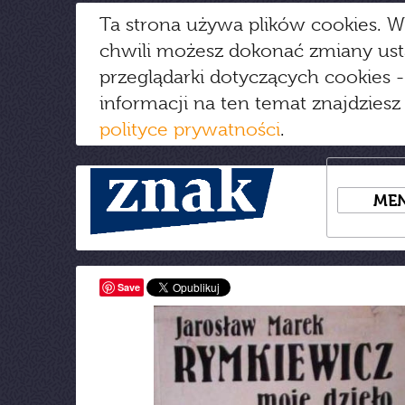
Ta strona używa plików cookies. W
chwili możesz dokonać zmiany us
przeglądarki dotyczących cookies
-
informacji na ten temat znajdziesz
polityce prywatności
.
ME
Save