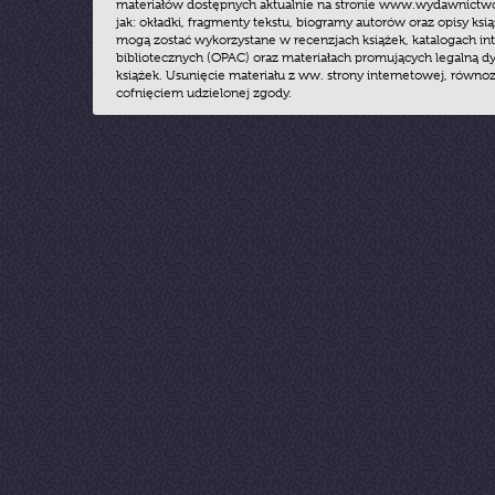
materiałów dostępnych aktualnie na stronie www.wydawnictwoz
jak: okładki, fragmenty tekstu, biogramy autorów oraz opisy ksią
mogą zostać wykorzystane w recenzjach książek, katalogach i
bibliotecznych (OPAC) oraz materiałach promujących legalną dy
książek. Usunięcie materiału z ww. strony internetowej, równoz
cofnięciem udzielonej zgody.