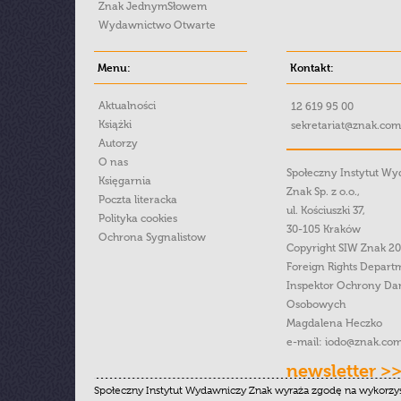
Znak JednymSłowem
Wydawnictwo Otwarte
Menu:
Kontakt:
Aktualności
12 619 95 00
Książki
sekretariat@znak.com
Autorzy
O nas
Społeczny Instytut W
Księgarnia
Znak Sp. z o.o.,
Poczta literacka
ul. Kościuszki 37,
Polityka cookies
30-105 Kraków
Ochrona Sygnalistow
Copyright SIW Znak 2
Foreign Rights Depart
Inspektor Ochrony Da
Osobowych
Magdalena Heczko
e-mail:
iodo@znak.com
newsletter >
Społeczny Instytut Wydawniczy Znak wyraża zgodę na wykorzy