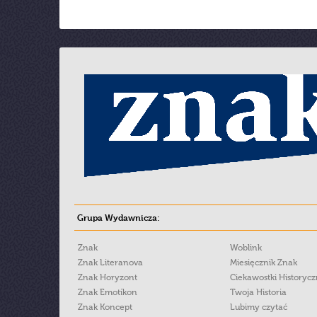
Grupa Wydawnicza:
Znak
Woblink
Znak Literanova
Miesięcznik Znak
Znak Horyzont
Ciekawostki Historyc
Znak Emotikon
Twoja Historia
Znak Koncept
Lubimy czytać