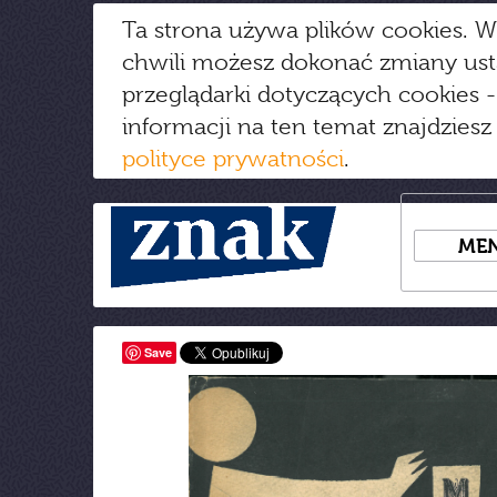
Ta strona używa plików cookies. W
chwili możesz dokonać zmiany us
przeglądarki dotyczących cookies
-
informacji na ten temat znajdziesz
polityce prywatności
.
ME
Save