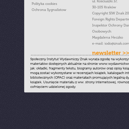
ul. Kościuszki 37,
Polityka cookies
30-105 Kraków
Ochrona Sygnalistow
Copyright SIW Znak 2
Foreign Rights Depart
Inspektor Ochrony Da
Osobowych
Magdalena Heczko
e-mail:
iodo@znak.com
newsletter >
Społeczny Instytut Wydawniczy Znak wyraża zgodę na wykorzy
materiałów dostępnych aktualnie na stronie www.wydawnictwoz
jak: okładki, fragmenty tekstu, biogramy autorów oraz opisy ksią
mogą zostać wykorzystane w recenzjach książek, katalogach i
bibliotecznych (OPAC) oraz materiałach promujących legalną dy
książek. Usunięcie materiału z ww. strony internetowej, równoz
cofnięciem udzielonej zgody.