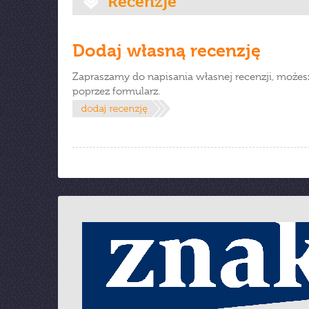
Recenzje
Dodaj własną recenzję
Zapraszamy do napisania własnej recenzji, możes
poprzez formularz.