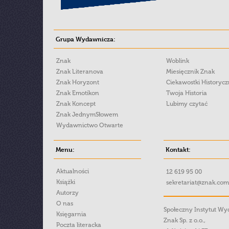
Grupa Wydawnicza:
Znak
Woblink
Znak Literanova
Miesięcznik Znak
Znak Horyzont
Ciekawostki Historyc
Znak Emotikon
Twoja Historia
Znak Koncept
Lubimy czytać
Znak JednymSłowem
Wydawnictwo Otwarte
Menu:
Kontakt:
Aktualności
12 619 95 00
Książki
sekretariat@znak.com
Autorzy
O nas
Społeczny Instytut W
Księgarnia
Znak Sp. z o.o.,
Poczta literacka