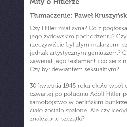
Mity o Hitlerze
Tłumaczenie: Paweł Kruszyńsk
Czy Hitler miał syna? Co z pogłosk
jego żydowskim pochodzeniu? Czy
rzeczywiście był złym malarzem, 
jednak artystycznym geniuszem? 
zawierał jego testament i co się z n
Czy był dewiantem seksualnym?
30 kwietnia 1945 roku około wpół 
czwartej po południu Adolf Hitler p
samobójstwo w berlińskim bunkrze
ciało zostało spalone. Ale czy kied
znaleziono szczątki?