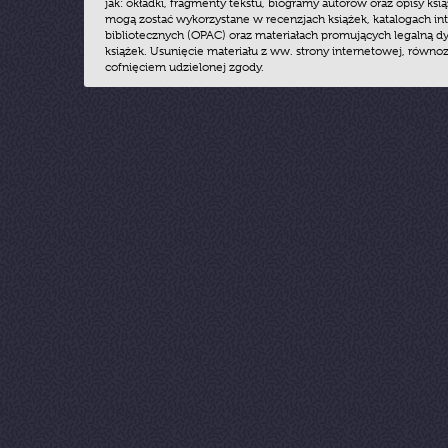
jak: okładki, fragmenty tekstu, biogramy autorów oraz opisy ksią
mogą zostać wykorzystane w recenzjach książek, katalogach i
bibliotecznych (OPAC) oraz materiałach promujących legalną dy
książek. Usunięcie materiału z ww. strony internetowej, równoz
cofnięciem udzielonej zgody.