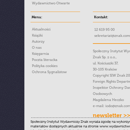
Wydawnictwo Otwarte
Menu:
Kontakt:
Aktualności
12 619 95 00
Książki
sekretariat@znak.com
Autorzy
O nas
Społeczny Instytut W
Księgarnia
Znak Sp. z o.o.,
Poczta literacka
ul. Kościuszki 37,
Polityka cookies
30-105 Kraków
Ochrona Sygnalistow
Copyright SIW Znak 2
Foreign Rights Depart
Inspektor Ochrony Da
Osobowych
Magdalena Heczko
e-mail:
iodo@znak.com
newsletter >
Społeczny Instytut Wydawniczy Znak wyraża zgodę na wykorzy
materiałów dostępnych aktualnie na stronie www.wydawnictwoz