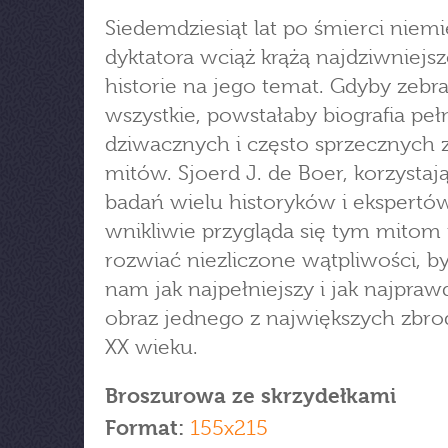
Siedemdziesiąt lat po śmierci niem
dyktatora wciąż krążą najdziwniejs
historie na jego temat. Gdyby zebra
wszystkie, powstałaby biografia peł
dziwacznych i często sprzecznych 
mitów. Sjoerd J. de Boer, korzystaj
badań wielu historyków i ekspertów
wnikliwie przygląda się tym mitom 
rozwiać niezliczone wątpliwości, b
nam jak najpełniejszy i jak najpra
obraz jednego z największych zbro
XX wieku.
Broszurowa ze skrzydełkami
Format:
155x215