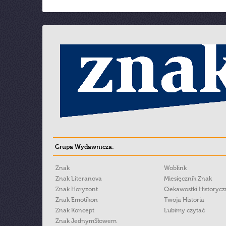
Grupa Wydawnicza:
Znak
Woblink
Znak Literanova
Miesięcznik Znak
Znak Horyzont
Ciekawostki Historyc
Znak Emotikon
Twoja Historia
Znak Koncept
Lubimy czytać
Znak JednymSłowem