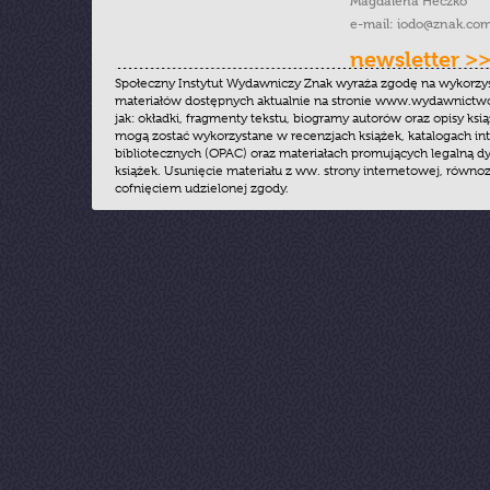
Magdalena Heczko
e-mail:
iodo@znak.com
newsletter >
Społeczny Instytut Wydawniczy Znak wyraża zgodę na wykorzy
materiałów dostępnych aktualnie na stronie www.wydawnictwoz
jak: okładki, fragmenty tekstu, biogramy autorów oraz opisy ksią
mogą zostać wykorzystane w recenzjach książek, katalogach i
bibliotecznych (OPAC) oraz materiałach promujących legalną dy
książek. Usunięcie materiału z ww. strony internetowej, równoz
cofnięciem udzielonej zgody.