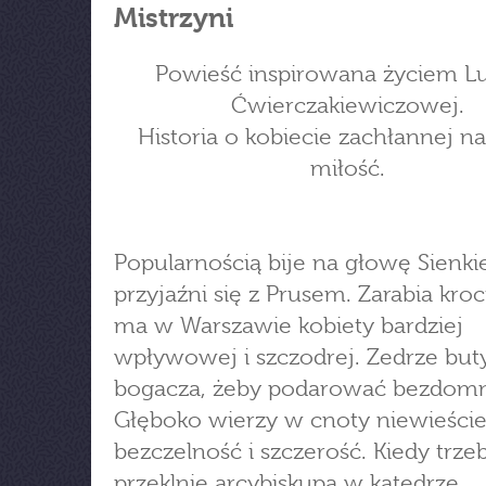
Mistrzyni
Powieść inspirowana życiem L
Ćwierczakiewiczowej.
Historia o kobiecie zachłannej na 
miłość.
Popularnością bije na głowę Sienki
przyjaźni się z Prusem. Zarabia kroc
ma w Warszawie kobiety bardziej
wpływowej i szczodrej. Zedrze but
bogacza, żeby podarować bezdom
Głęboko wierzy w cnoty niewieście
bezczelność i szczerość. Kiedy trzeb
przeklnie arcybiskupa w katedrze.