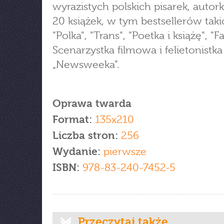
wyrazistych polskich pisarek, autor
20 książek, w tym bestsellerów taki
"Polka", "Trans", "Poetka i książę", "
Scenarzystka filmowa i felietonistka
„Newsweeka”.
Oprawa twarda
Format:
135x210
Liczba stron:
256
Wydanie:
pierwsze
ISBN:
978-83-240-7452-5
Przeczytaj także