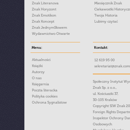
Znak Literanova
Miesięcznik Znak
Znak Horyzont
Ciekawostki Historyc
Znak Emotikon
Twoja Historia
Znak Koncept
Lubimy czytać
Znak JednymSłowem
Wydawnictwo Otwarte
Menu:
Kontakt:
Aktualności
12 619 95 00
Książki
sekretariat@znak.com
Autorzy
O nas
Społeczny Instytut W
Księgarnia
Znak Sp. z o.o.,
Poczta literacka
ul. Kościuszki 37,
Polityka cookies
30-105 Kraków
Ochrona Sygnalistow
Copyright SIW Znak 2
Foreign Rights Depart
Inspektor Ochrony Da
Osobowych