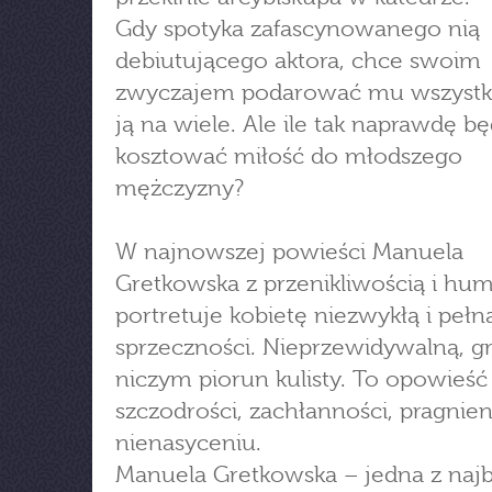
Gdy spotyka zafascynowanego nią
debiutującego aktora, chce swoim
zwyczajem podarować mu wszystko
ją na wiele. Ale ile tak naprawdę bę
kosztować miłość do młodszego
mężczyzny?
W najnowszej powieści Manuela
Gretkowska z przenikliwością i h
portretuje kobietę niezwykłą i pełn
sprzeczności. Nieprzewidywalną, g
niczym piorun kulisty. To opowieść
szczodrości, zachłanności, pragnien
nienasyceniu.
Manuela Gretkowska – jedna z najb